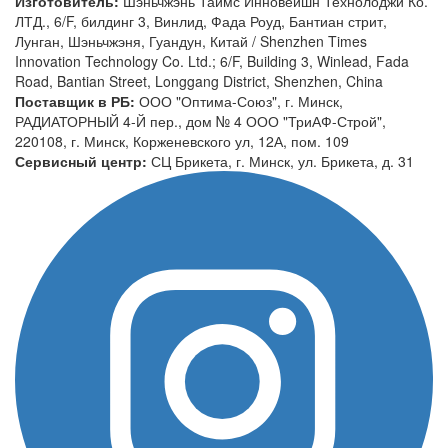
Изготовитель:
Шэньчжэнь Таймс Инновейшн Технолоджи Ко.
ЛТД., 6/F, билдинг 3, Винлид, Фада Роуд, Бантиан стрит,
Лунган, Шэньчжэня, Гуандун, Китай / Shenzhen Times
Innovation Technology Co. Ltd.; 6/F, Building 3, Winlead, Fada
Road, Bantian Street, Longgang District, Shenzhen, China
Поставщик в РБ:
ООО "Оптима-Союз", г. Минск,
РАДИАТОРНЫЙ 4-Й пер., дом № 4 ООО "ТриАФ-Строй",
220108, г. Минск, Корженевского ул, 12А, пом. 109
Сервисный центр:
СЦ Брикета, г. Минск, ул. Брикета, д. 31