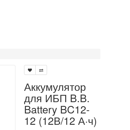
Аккумулятор
для ИБП B.B.
Battery BC12-
12 (12В/12 А·ч)