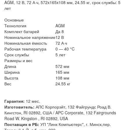
AGM, 12 В, 72 А·ч, 572x165x108 мм, 24.55 кг, срок службы: 5
лет
Основные
Технология
AGM
Комплект батарей
Да 8
Номинальное напряжение
12 В
Номинальная ёмкость
72 А·ч
Рабочая температура
0 — 40 °C
Срок службы
5 лет
Размеры и вес
Длина
572 мм
Ширина
165 мм
Высота
108 мм
Вес
24.55 кг
Гарантия:
12 мес.
Изготовитель:
АПС Корпорэйт, 132 Файгрундс Роад В.
Кингстон, RI 02892, США / APC Corporate, 132 Fairgrounds
Road W. Kingston , RI 02892, USA
Поставщик в РБ:
УП "Линк Компьютерс", г. Минск,пер.
Твердый 1-Й, д.5, ком. 222