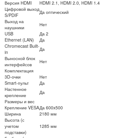
Версия HDMI
HDMI 2.1, HDMI 2.0, HDMI 1.4
Цифровой выход
Да оптический
S/PDIF
Выход на
Нет
наушники
USB
Да 2
Ethernet (LAN)
Да
Chromecast Built-
Да
in
Выносной блок
Нет
интерфейсов
Комплектация
3D-очки
Нет
Smart-пульт
Да
Настенное
Да
крепление
Размеры и вес
Крепление VESA
Да 600x500
Ширина
2180 мм
Высота (с
учетом
1285 мм
подставки)