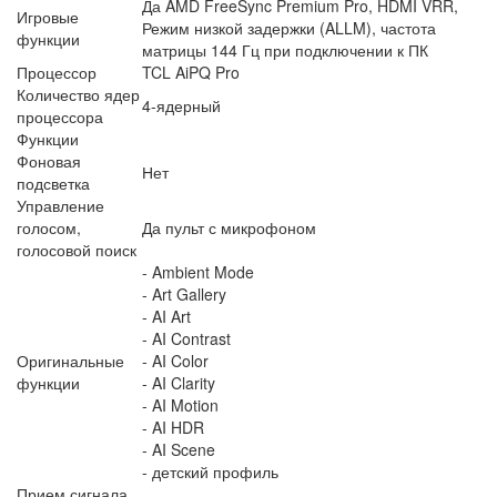
Да AMD FreeSync Premium Pro, HDMI VRR,
Игровые
Режим низкой задержки (ALLM), частота
функции
матрицы 144 Гц при подключении к ПК
Процессор
TCL AiPQ Pro
Количество ядер
4-ядерный
процессора
Функции
Фоновая
Нет
подсветка
Управление
голосом,
Да пульт с микрофоном
голосовой поиск
- Ambient Mode
- Art Gallery
- AI Art
- AI Contrast
Оригинальные
- AI Color
функции
- AI Clarity
- AI Motion
- AI HDR
- AI Scene
- детский профиль
Прием сигнала