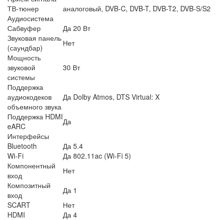
ТВ-тюнер
аналоговый, DVB-C, DVB-T, DVB-T2, DVB-S/S2
Аудиосистема
Сабвуфер
Да 20 Вт
Звуковая панель
Нет
(саундбар)
Мощность
звуковой
30 Вт
системы
Поддержка
аудиокодеков
Да Dolby Atmos, DTS Virtual: X
объемного звука
Поддержка HDMI
Да
eARC
Интерфейсы
Bluetooth
Да 5.4
Wi-Fi
Да 802.11ac (Wi-Fi 5)
Компонентный
Нет
вход
Композитный
Да 1
вход
SCART
Нет
HDMI
Да 4