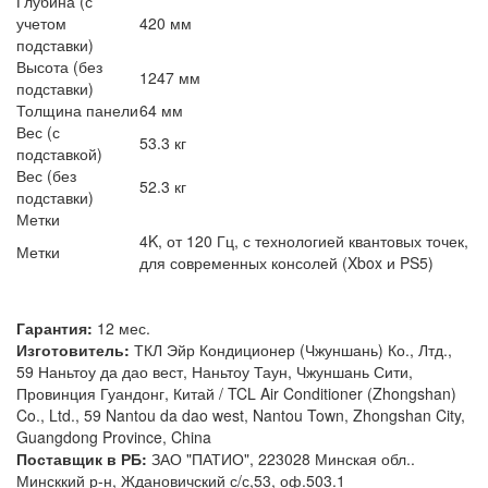
Глубина (с
учетом
420 мм
подставки)
Высота (без
1247 мм
подставки)
Толщина панели
64 мм
Вес (с
53.3 кг
подставкой)
Вес (без
52.3 кг
подставки)
Метки
4K, от 120 Гц, с технологией квантовых точек,
Метки
для современных консолей (Xbox и PS5)
Гарантия:
12 мес.
Изготовитель:
ТКЛ Эйр Кондиционер (Чжуншань) Ко., Лтд.,
59 Наньтоу да дао вест, Наньтоу Таун, Чжуншань Сити,
Провинция Гуандонг, Китай / TCL Air Conditioner (Zhongshan)
Co., Ltd., 59 Nantou da dao west, Nantou Town, Zhongshan City,
Guangdong Province, China
Поставщик в РБ:
ЗАО "ПАТИО", 223028 Минская обл..
Минсккий р-н, Ждановичский с/с,53, оф.503.1