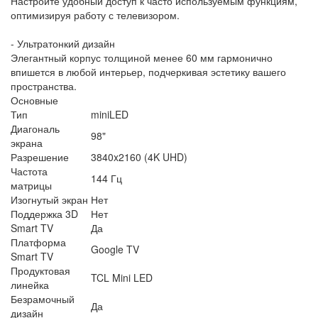
Настройте удобный доступ к часто используемым функциям,
оптимизируя работу с телевизором.
- Ультратонкий дизайн
Элегантный корпус толщиной менее 60 мм гармонично
впишется в любой интерьер, подчеркивая эстетику вашего
пространства.
Основные
Тип
miniLED
Диагональ
98"
экрана
Разрешение
3840x2160 (4K UHD)
Частота
144 Гц
матрицы
Изогнутый экран
Нет
Поддержка 3D
Нет
Smart TV
Да
Платформа
Google TV
Smart TV
Продуктовая
TCL Mini LED
линейка
Безрамочный
Да
дизайн