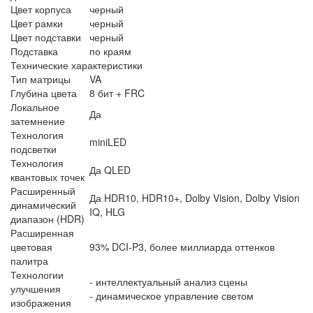
Цвет корпуса
черный
Цвет рамки
черный
Цвет подставки
черный
Подставка
по краям
Технические характеристики
Тип матрицы
VA
Глубина цвета
8 бит + FRC
Локальное
Да
затемнение
Технология
miniLED
подсветки
Технология
Да QLED
квантовых точек
Расширенный
Да HDR10, HDR10+, Dolby Vision, Dolby Vision
динамический
IQ, HLG
диапазон (HDR)
Расширенная
цветовая
93% DCI-P3, более миллиарда оттенков
палитра
Технологии
- интеллектуальный анализ сцены
улучшения
- динамическое управление светом
изображения