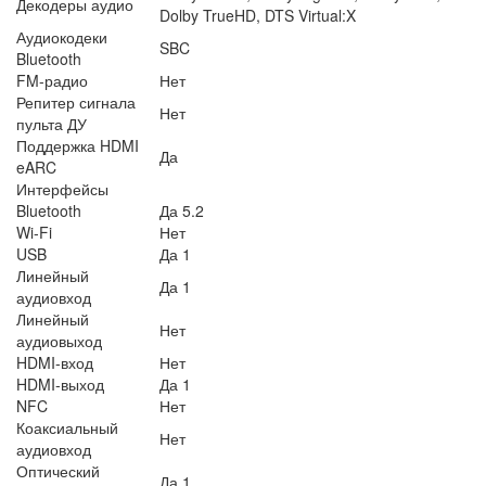
Декодеры аудио
Dolby TrueHD, DTS Virtual:X
Аудиокодеки
SBC
Bluetooth
FM-радио
Нет
Репитер сигнала
Нет
пульта ДУ
Поддержка HDMI
Да
eARC
Интерфейсы
Bluetooth
Да 5.2
Wi-Fi
Нет
USB
Да 1
Линейный
Да 1
аудиовход
Линейный
Нет
аудиовыход
HDMI-вход
Нет
HDMI-выход
Да 1
NFC
Нет
Коаксиальный
Нет
аудиовход
Оптический
Да 1