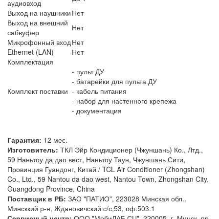
аудиовход
Выход на наушники
Нет
Выход на внешний
Нет
сабвуфер
Микрофонный вход
Нет
Ethernet (LAN)
Нет
Комплектация
- пульт ДУ
- батарейки для пульта ДУ
Комплект поставки
- кабель питания
- набор для настенного крепежа
- документация
Гарантия:
12 мес.
Изготовитель:
ТКЛ Эйр Кондиционер (Чжуншань) Ко., Лтд.,
59 Наньтоу да дао вест, Наньтоу Таун, Чжуншань Сити,
Провинция Гуандонг, Китай / TCL Air Conditioner (Zhongshan)
Co., Ltd., 59 Nantou da dao west, Nantou Town, Zhongshan City,
Guangdong Province, China
Поставщик в РБ:
ЗАО "ПАТИО", 223028 Минская обл..
Минсккий р-н, Ждановичский с/с,53, оф.503.1
Сервисный центр:
ООО "МобиЛАБ СЦ", 220005, г. Минск, пр-