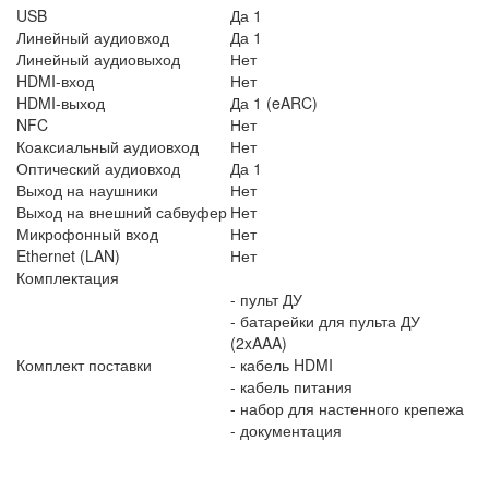
USB
Да 1
Линейный аудиовход
Да 1
Линейный аудиовыход
Нет
HDMI-вход
Нет
HDMI-выход
Да 1 (eARC)
NFC
Нет
Коаксиальный аудиовход
Нет
Оптический аудиовход
Да 1
Выход на наушники
Нет
Выход на внешний сабвуфер
Нет
Микрофонный вход
Нет
Ethernet (LAN)
Нет
Комплектация
- пульт ДУ
- батарейки для пульта ДУ
(2xAAA)
Комплект поставки
- кабель HDMI
- кабель питания
- набор для настенного крепежа
- документация