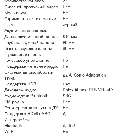
Количество каналов
2.0
Сквозной пропуск 4K-видео
Нет
Мультирум
Нет
Стриминговые технологии
Нет
Цвет
черный
Акустическая система
Длина акустической панели
810 мм
Глубина звуковой панели
98 мм
Высота звуковой панели
60 мм
Функциональность
Голосовое управление
Нет
Поддержка интернет-радио
Нет
Система автокалибровки
Да AI Sonic-Adaptation
звука
Поддержка HDR
Нет
Декодеры аудио
Dolby Atmos, DTS Virtual:X
Аудиокодеки Bluetooth
SBC
FM-радио
Нет
Репитер сигнала пульта ДУ
Нет
Поддержка HDMI eARC
Да
Интерфейсы
Bluetooth
Да 5.2
Wi-Fi
Нет