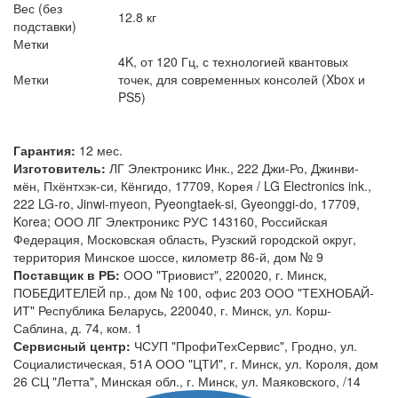
Вес (без
12.8 кг
подставки)
Метки
4K, от 120 Гц, с технологией квантовых
Метки
точек, для современных консолей (Xbox и
PS5)
Гарантия:
12 мес.
Изготовитель:
ЛГ Электроникс Инк., 222 Джи-Ро, Джинви-
мён, Пхёнтхэк-си, Кёнгидо, 17709, Корея / LG Electronics ink.,
222 LG-ro, Jinwi-myeon, Pyeongtaek-si, Gyeonggi-do, 17709,
Korea; ООО ЛГ Электроникс РУС 143160, Российская
Федерация, Московская область, Рузский городской округ,
территория Минское шоссе, километр 86-й, дом № 9
Поставщик в РБ:
ООО "Триовист", 220020, г. Минск,
ПОБЕДИТЕЛЕЙ пр., дом № 100, офис 203 ООО "ТЕХНОБАЙ-
ИТ" Республика Беларусь, 220040, г. Минск, ул. Корш-
Саблина, д. 74, ком. 1
Сервисный центр:
ЧСУП "ПрофиТехСервис", Гродно, ул.
Социалистическая, 51А ООО "ЦТИ", г. Минск, ул. Короля, дом
26 СЦ "Летта", Минская обл., г. Минск, ул. Маяковского, /14