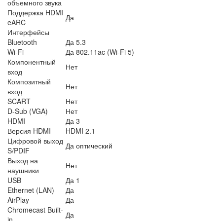
объемного звука
Поддержка HDMI
Да
eARC
Интерфейсы
Bluetooth
Да 5.3
Wi-Fi
Да 802.11ac (Wi-Fi 5)
Компонентный
Нет
вход
Композитный
Нет
вход
SCART
Нет
D-Sub (VGA)
Нет
HDMI
Да 3
Версия HDMI
HDMI 2.1
Цифровой выход
Да оптический
S/PDIF
Выход на
Нет
наушники
USB
Да 1
Ethernet (LAN)
Да
AirPlay
Да
Chromecast Built-
Да
in