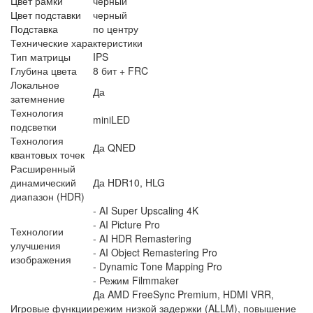
Цвет рамки
черный
Цвет подставки
черный
Подставка
по центру
Технические характеристики
Тип матрицы
IPS
Глубина цвета
8 бит + FRC
Локальное
Да
затемнение
Технология
miniLED
подсветки
Технология
Да QNED
квантовых точек
Расширенный
динамический
Да HDR10, HLG
диапазон (HDR)
- AI Super Upscaling 4K
- AI Picture Pro
Технологии
- AI HDR Remastering
улучшения
- AI Object Remastering Pro
изображения
- Dynamic Tone Mapping Pro
- Режим Filmmaker
Да AMD FreeSync Premium, HDMI VRR,
Игровые функции
режим низкой задержки (ALLM), повышение