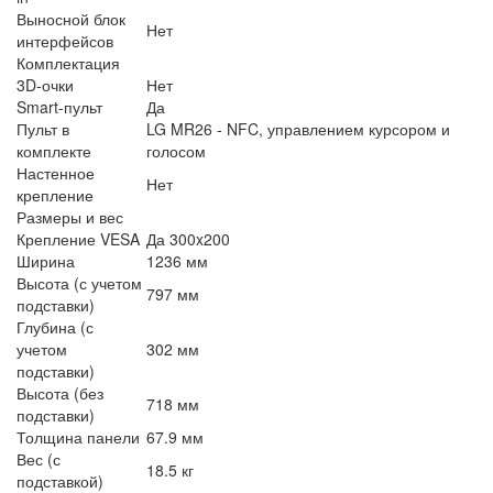
Выносной блок
Нет
интерфейсов
Комплектация
3D-очки
Нет
Smart-пульт
Да
Пульт в
LG MR26 - NFC, управлением курсором и
комплекте
голосом
Настенное
Нет
крепление
Размеры и вес
Крепление VESA
Да 300x200
Ширина
1236 мм
Высота (с учетом
797 мм
подставки)
Глубина (с
учетом
302 мм
подставки)
Высота (без
718 мм
подставки)
Толщина панели
67.9 мм
Вес (с
18.5 кг
подставкой)