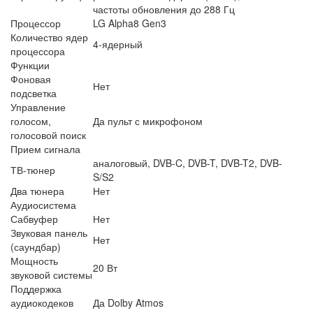
частоты обновления до 288 Гц
Процессор
LG Alpha8 Gen3
Количество ядер
4-ядерный
процессора
Функции
Фоновая
Нет
подсветка
Управление
голосом,
Да пульт с микрофоном
голосовой поиск
Прием сигнала
аналоговый, DVB-C, DVB-T, DVB-T2, DVB-
ТВ-тюнер
S/S2
Два тюнера
Нет
Аудиосистема
Сабвуфер
Нет
Звуковая панель
Нет
(саундбар)
Мощность
20 Вт
звуковой системы
Поддержка
аудиокодеков
Да Dolby Atmos