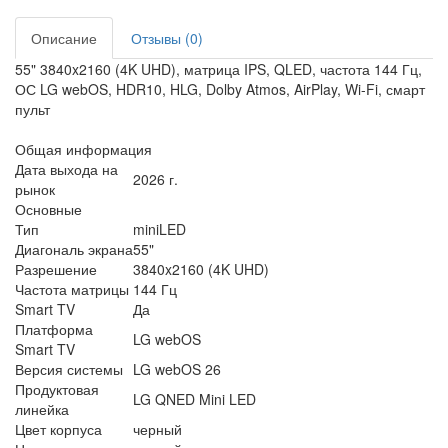
Описание
Отзывы (0)
55" 3840x2160 (4K UHD), матрица IPS, QLED, частота 144 Гц,
ОС LG webOS, HDR10, HLG, Dolby Atmos, AirPlay, Wi-Fi, смарт
пульт
Общая информация
Дата выхода на
2026 г.
рынок
Основные
Тип
miniLED
Диагональ экрана
55"
Разрешение
3840x2160 (4K UHD)
Частота матрицы
144 Гц
Smart TV
Да
Платформа
LG webOS
Smart TV
Версия системы
LG webOS 26
Продуктовая
LG QNED Mini LED
линейка
Цвет корпуса
черный