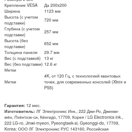
Крепление VESA
Да 200x200
Ширина
1123 мм
Высота (с учетом
720 мм
подставки)
Глубина (с учетом
257 мм
подставки)
Высота (без
652 мм
подставки)
Толщина панели
29.7 мм
Вес (с подставкой)
13 кг
Вес (без подставки)
12.6 кг
Метки
4K, от 120 Гц, с технологией квантовых
Метки
точек, для современных консолей (Xbox и
PS5)
Гарантия:
12 мес.
Изготовитель:
ЛГ Электроникс Инк., 222 Джи-Ро, Джинви-
мён, Пхёнтхэк-си, Кёнгидо, 17709, Корея / LG Electronics ink.,
222 LG-ro, Jinwi-myeon, Pyeongtaek-si, Gyeonggi-do, 17709,
Korea; ООО ЛГ Электроникс РУС 143160, Российская