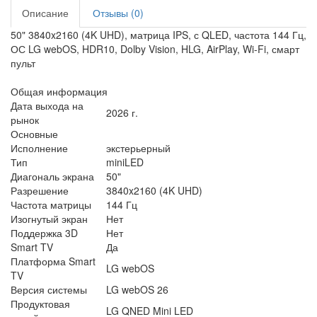
Описание
Отзывы (0)
50" 3840x2160 (4K UHD), матрица IPS, с QLED, частота 144 Гц,
ОС LG webOS, HDR10, Dolby Vision, HLG, AirPlay, Wi-Fi, смарт
пульт
Общая информация
Дата выхода на
2026 г.
рынок
Основные
Исполнение
экстерьерный
Тип
miniLED
Диагональ экрана
50"
Разрешение
3840x2160 (4K UHD)
Частота матрицы
144 Гц
Изогнутый экран
Нет
Поддержка 3D
Нет
Smart TV
Да
Платформа Smart
LG webOS
TV
Версия системы
LG webOS 26
Продуктовая
LG QNED Mini LED