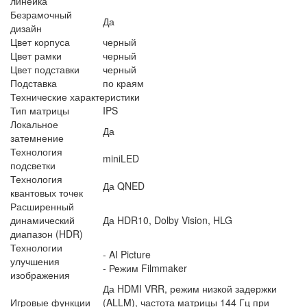
линейка
Безрамочный
Да
дизайн
Цвет корпуса
черный
Цвет рамки
черный
Цвет подставки
черный
Подставка
по краям
Технические характеристики
Тип матрицы
IPS
Локальное
Да
затемнение
Технология
miniLED
подсветки
Технология
Да QNED
квантовых точек
Расширенный
динамический
Да HDR10, Dolby Vision, HLG
диапазон (HDR)
Технологии
- AI Picture
улучшения
- Режим Filmmaker
изображения
Да HDMI VRR, режим низкой задержки
Игровые функции
(ALLM), частота матрицы 144 Гц при