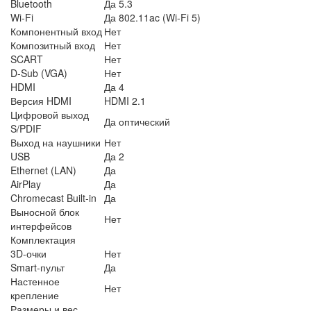
Bluetooth
Да 5.3
Wi-Fi
Да 802.11ac (Wi-Fi 5)
Компонентный вход
Нет
Композитный вход
Нет
SCART
Нет
D-Sub (VGA)
Нет
HDMI
Да 4
Версия HDMI
HDMI 2.1
Цифровой выход
Да оптический
S/PDIF
Выход на наушники
Нет
USB
Да 2
Ethernet (LAN)
Да
AirPlay
Да
Chromecast Built-in
Да
Выносной блок
Нет
интерфейсов
Комплектация
3D-очки
Нет
Smart-пульт
Да
Настенное
Нет
крепление
Размеры и вес