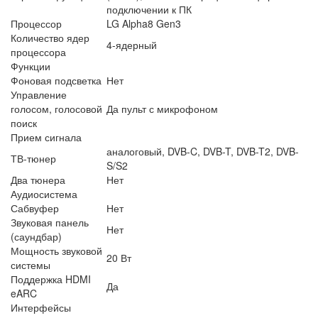
подключении к ПК
Процессор
LG Alpha8 Gen3
Количество ядер
4-ядерный
процессора
Функции
Фоновая подсветка
Нет
Управление
голосом, голосовой
Да пульт с микрофоном
поиск
Прием сигнала
аналоговый, DVB-C, DVB-T, DVB-T2, DVB-
ТВ-тюнер
S/S2
Два тюнера
Нет
Аудиосистема
Сабвуфер
Нет
Звуковая панель
Нет
(саундбар)
Мощность звуковой
20 Вт
системы
Поддержка HDMI
Да
eARC
Интерфейсы