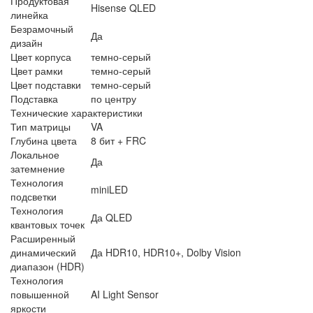
Продуктовая
Hisense QLED
линейка
Безрамочный
Да
дизайн
Цвет корпуса
темно-серый
Цвет рамки
темно-серый
Цвет подставки
темно-серый
Подставка
по центру
Технические характеристики
Тип матрицы
VA
Глубина цвета
8 бит + FRC
Локальное
Да
затемнение
Технология
miniLED
подсветки
Технология
Да QLED
квантовых точек
Расширенный
динамический
Да HDR10, HDR10+, Dolby Vision
диапазон (HDR)
Технология
повышенной
AI Light Sensor
яркости