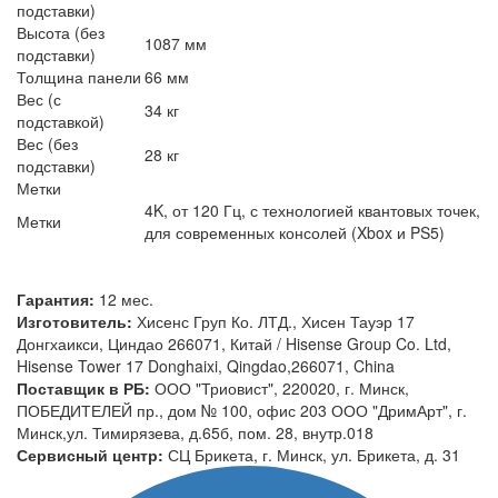
подставки)
Высота (без
1087 мм
подставки)
Толщина панели
66 мм
Вес (с
34 кг
подставкой)
Вес (без
28 кг
подставки)
Метки
4K, от 120 Гц, с технологией квантовых точек,
Метки
для современных консолей (Xbox и PS5)
Гарантия:
12 мес.
Изготовитель:
Хисенс Груп Ко. ЛТД., Хисен Тауэр 17
Донгхаикси, Циндао 266071, Китай / Hisense Group Co. Ltd,
Hisense Tower 17 Donghaixi, Qingdao,266071, China
Поставщик в РБ:
ООО "Триовист", 220020, г. Минск,
ПОБЕДИТЕЛЕЙ пр., дом № 100, офис 203 ООО "ДримАрт", г.
Минск,ул. Тимирязева, д.65б, пом. 28, внутр.018
Сервисный центр:
СЦ Брикета, г. Минск, ул. Брикета, д. 31