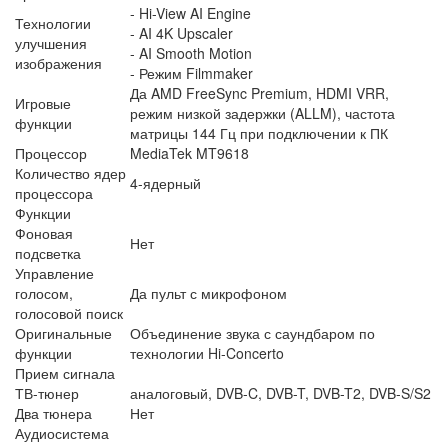
- Hi-View AI Engine
Технологии
- AI 4K Upscaler
улучшения
- AI Smooth Motion
изображения
- Режим Filmmaker
Да AMD FreeSync Premium, HDMI VRR,
Игровые
режим низкой задержки (ALLM), частота
функции
матрицы 144 Гц при подключении к ПК
Процессор
MediaTek MT9618
Количество ядер
4-ядерный
процессора
Функции
Фоновая
Нет
подсветка
Управление
голосом,
Да пульт с микрофоном
голосовой поиск
Оригинальные
Объединение звука с саундбаром по
функции
технологии Hi-Concerto
Прием сигнала
ТВ-тюнер
аналоговый, DVB-C, DVB-T, DVB-T2, DVB-S/S2
Два тюнера
Нет
Аудиосистема