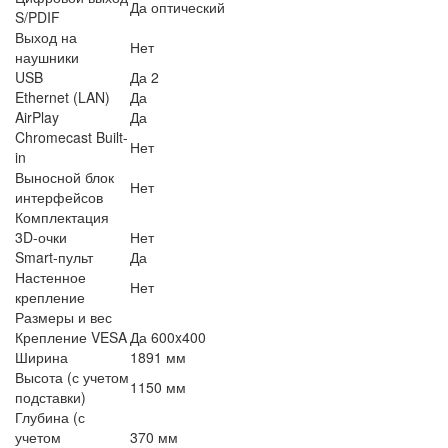
Да оптический
S/PDIF
Выход на
Нет
наушники
USB
Да 2
Ethernet (LAN)
Да
AirPlay
Да
Chromecast Built-
Нет
in
Выносной блок
Нет
интерфейсов
Комплектация
3D-очки
Нет
Smart-пульт
Да
Настенное
Нет
крепление
Размеры и вес
Крепление VESA
Да 600x400
Ширина
1891 мм
Высота (с учетом
1150 мм
подставки)
Глубина (с
учетом
370 мм