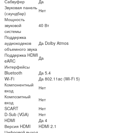
Сабвуфер
Да
Звуковая панель
Нет
(саундбар)
Мощность
звуковой
40 Вт
системы
Поддержка
аудиокодеков
Да Dolby Atmos
объемного звука
Поддержка HDMI
Да
eARC
Интерфейсы
Bluetooth
Да 5.4
Wi-Fi
Да 802.11ac (Wi-Fi 5)
Компонентный
Нет
вход
Композитный
Нет
вход
SCART
Нет
D-Sub (VGA)
Нет
HDMI
Да 4
Версия HDMI
HDMI 2.1
Цифровой выход