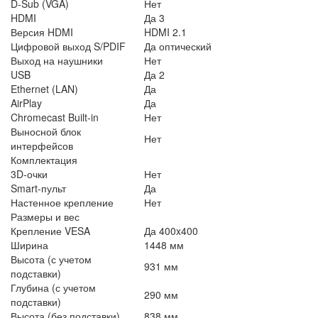
D-Sub (VGA)
Нет
HDMI
Да 3
Версия HDMI
HDMI 2.1
Цифровой выход S/PDIF
Да оптический
Выход на наушники
Нет
USB
Да 2
Ethernet (LAN)
Да
AirPlay
Да
Chromecast Built-in
Нет
Выносной блок
Нет
интерфейсов
Комплектация
3D-очки
Нет
Smart-пульт
Да
Настенное крепление
Нет
Размеры и вес
Крепление VESA
Да 400x400
Ширина
1448 мм
Высота (с учетом
931 мм
подставки)
Глубина (с учетом
290 мм
подставки)
Высота (без подставки)
838 мм