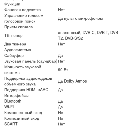
Функции
Фоновая подсветка
Нет
Управление голосом,
Да пульт с микрофоном
голосовой поиск
Прием сигнала
аналоговый, DVB-C, DVB-T, DVB-
ТВ-тюнер
T2, DVB-S/S2
Два тюнера
Нет
Аудиосистема
Сабвуфер
Да
Звуковая панель (саундбар)
Нет
Мощность звуковой
90 Вт
системы
Поддержка аудиокодеков
Да Dolby Atmos
объемного звука
Поддержка HDMI eARC
Да
Интерфейсы
Bluetooth
Да
Wi-Fi
Да
Компонентный вход
Нет
Композитный вход
Нет
SCART
Нет