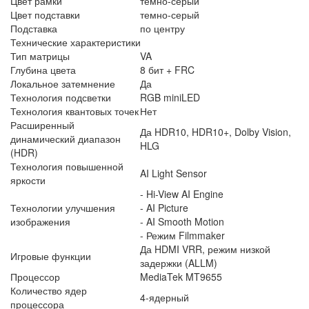
Цвет рамки
темно-серый
Цвет подставки
темно-серый
Подставка
по центру
Технические характеристики
Тип матрицы
VA
Глубина цвета
8 бит + FRC
Локальное затемнение
Да
Технология подсветки
RGB miniLED
Технология квантовых точек
Нет
Расширенный
Да HDR10, HDR10+, Dolby Vision,
динамический диапазон
HLG
(HDR)
Технология повышенной
AI Light Sensor
яркости
- Hi-View AI Engine
Технологии улучшения
- AI Picture
изображения
- AI Smooth Motion
- Режим Filmmaker
Да HDMI VRR, режим низкой
Игровые функции
задержки (ALLM)
Процессор
MediaTek MT9655
Количество ядер
4-ядерный
процессора