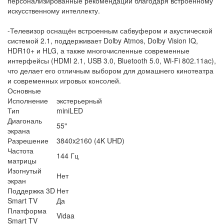
персонализированные рекомендации благодаря встроенному
искусственному интеллекту.
-Телевизор оснащён встроенным сабвуфером и акустической
системой 2.1, поддерживает Dolby Atmos, Dolby Vision IQ,
HDR10+ и HLG, а также многочисленные современные
интерфейсы (HDMI 2.1, USB 3.0, Bluetooth 5.0, Wi-Fi 802.11ac),
что делает его отличным выбором для домашнего кинотеатра
и современных игровых консолей.
Основные
Исполнение
экстерьерный
Тип
miniLED
Диагональ
55"
экрана
Разрешение
3840x2160 (4K UHD)
Частота
144 Гц
матрицы
Изогнутый
Нет
экран
Поддержка 3D
Нет
Smart TV
Да
Платформа
Vidaa
Smart TV