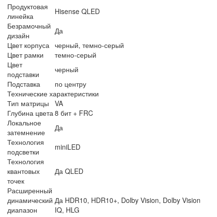
Продуктовая
Hisense QLED
линейка
Безрамочный
Да
дизайн
Цвет корпуса
черный, темно-серый
Цвет рамки
темно-серый
Цвет
черный
подставки
Подставка
по центру
Технические характеристики
Тип матрицы
VA
Глубина цвета
8 бит + FRC
Локальное
Да
затемнение
Технология
miniLED
подсветки
Технология
квантовых
Да QLED
точек
Расширенный
динамический
Да HDR10, HDR10+, Dolby Vision, Dolby Vision
диапазон
IQ, HLG