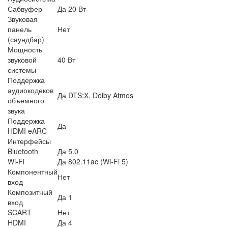
Сабвуфер
Да 20 Вт
Звуковая
панель
Нет
(саундбар)
Мощность
звуковой
40 Вт
системы
Поддержка
аудиокодеков
Да DTS:X, Dolby Atmos
объемного
звука
Поддержка
Да
HDMI eARC
Интерфейсы
Bluetooth
Да 5.0
Wi-Fi
Да 802.11ac (Wi-Fi 5)
Компонентный
Нет
вход
Композитный
Да 1
вход
SCART
Нет
HDMI
Да 4