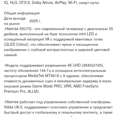
IQ, HLG, DTS:X, Dolby Atmos, AirPlay, Wi-Fi, смарт пульт
Общая информация
Дата выхода
2025 г.
на рынок
-Hisense 55U7Q - это современный телевизор с диагональю 55
дюймов, выполненный на базе технологии mini-LED и
оснащённый матрицей VA с поддержкой квантовых точек
(QLED Colour), что обеспечивает яркое и насыщенное
изображение с глубокой контрастностью и широкой цветовой
гаммой.
-Модель поддерживает разрешение 4K UHD (3840x2160),
частоту обновления 144 Гц и оснащена интеллектуальным
процессором MediaTek MT9618 с 4 ядрами, обеспечивая
плавность динамичных сцен и минимальную задержку в играх
(игровой режим Game Mode PRO, VRR, AMD FreeSync
Premium Pro, ALLM).
-Hisense работает под управлением собственной платформы
Vidaa U8.5, поддерживает голосовое управление и предлагает
быстрый доступ к глобальному и локальному контенту, а также