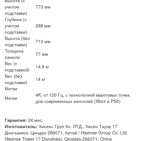
Высота (с
учетом
773 мм
подставки)
Глубина (с
учетом
288 мм
подставки)
Высота (без
713 мм
подставки)
Толщина
77 мм
панели
Вес (с
14.8 кг
подставкой)
Вес (без
14 кг
подставки)
Метки
4K, от 120 Гц, с технологией квантовых точек,
Метки
для современных консолей (Xbox и PS5)
Гарантия:
24 мес.
Изготовитель:
Хисенс Груп Ко. ЛТД., Хисен Тауэр 17
Донгхаикси, Циндао 266071, Китай / Hisense Group Co. Ltd,
Hisense Tower 17 Donghaixi, Qingdao,266071, China