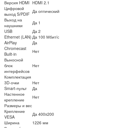
Версия HDMI
HDMI 2.1
Цифровой
Да оптический
выход S/PDIF
Выход на
Да 1
наушники
USB
Да 2
Ethernet (LAN)
Да 100 Мбит/с
AirPlay
Да
Chromecast
Нет
Built-in
Выносной
блок
Нет
интерфейсов
Комплектация
3D-очки
Нет
Smart-пульт
Да
Настенное
Нет
крепление
Размеры и вес
Крепление
Да 400x200
VESA
Ширина
1226 мм