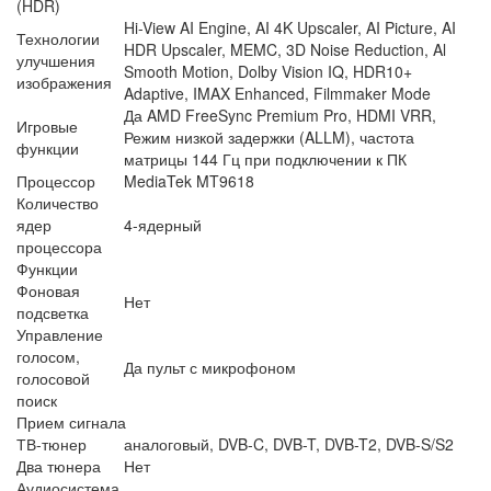
(HDR)
Hi-View AI Engine, AI 4K Upscaler, AI Picture, AI
Технологии
HDR Upscaler, MEMC, 3D Noise Reduction, Al
улучшения
Smooth Motion, Dolby Vision IQ, HDR10+
изображения
Adaptive, IMAX Enhanced, Filmmaker Mode
Да AMD FreeSync Premium Pro, HDMI VRR,
Игровые
Режим низкой задержки (ALLM), частота
функции
матрицы 144 Гц при подключении к ПК
Процессор
MediaTek MT9618
Количество
ядер
4-ядерный
процессора
Функции
Фоновая
Нет
подсветка
Управление
голосом,
Да пульт с микрофоном
голосовой
поиск
Прием сигнала
ТВ-тюнер
аналоговый, DVB-C, DVB-T, DVB-T2, DVB-S/S2
Два тюнера
Нет
Аудиосистема