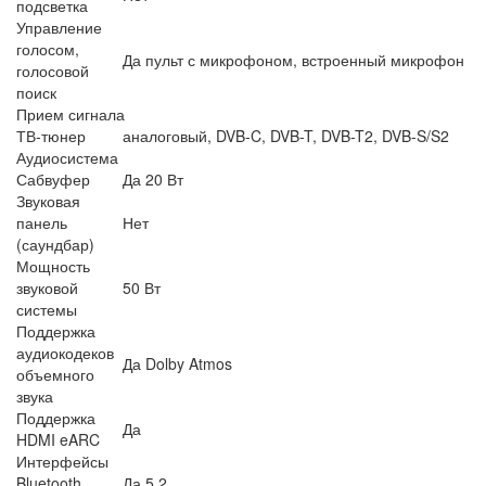
подсветка
Управление
голосом,
Да пульт с микрофоном, встроенный микрофон
голосовой
поиск
Прием сигнала
ТВ-тюнер
аналоговый, DVB-C, DVB-T, DVB-T2, DVB-S/S2
Аудиосистема
Сабвуфер
Да 20 Вт
Звуковая
панель
Нет
(саундбар)
Мощность
звуковой
50 Вт
системы
Поддержка
аудиокодеков
Да Dolby Atmos
объемного
звука
Поддержка
Да
HDMI eARC
Интерфейсы
Bluetooth
Да 5.2