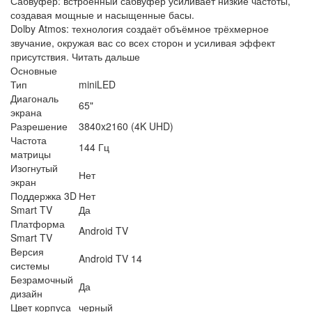
Сабвуфер: встроенный сабвуфер усиливает низкие частоты,
создавая мощные и насыщенные басы.
Dolby Atmos: технология создаёт объёмное трёхмерное
звучание, окружая вас со всех сторон и усиливая эффект
присутствия. Читать дальше
Основные
Тип
miniLED
Диагональ
65"
экрана
Разрешение
3840x2160 (4K UHD)
Частота
144 Гц
матрицы
Изогнутый
Нет
экран
Поддержка 3D
Нет
Smart TV
Да
Платформа
Android TV
Smart TV
Версия
Android TV 14
системы
Безрамочный
Да
дизайн
Цвет корпуса
черный