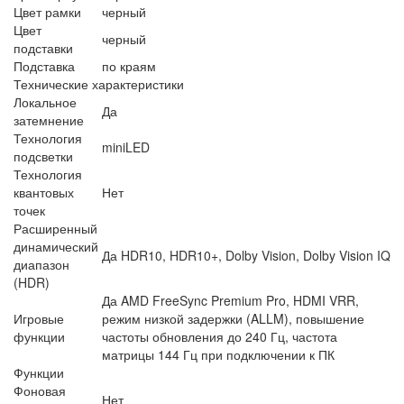
Цвет рамки
черный
Цвет
черный
подставки
Подставка
по краям
Технические характеристики
Локальное
Да
затемнение
Технология
miniLED
подсветки
Технология
квантовых
Нет
точек
Расширенный
динамический
Да HDR10, HDR10+, Dolby Vision, Dolby Vision IQ
диапазон
(HDR)
Да AMD FreeSync Premium Pro, HDMI VRR,
Игровые
режим низкой задержки (ALLM), повышение
функции
частоты обновления до 240 Гц, частота
матрицы 144 Гц при подключении к ПК
Функции
Фоновая
Нет