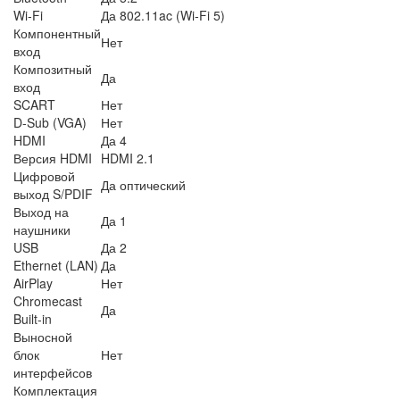
Wi-Fi
Да 802.11ac (Wi-Fi 5)
Компонентный
Нет
вход
Композитный
Да
вход
SCART
Нет
D-Sub (VGA)
Нет
HDMI
Да 4
Версия HDMI
HDMI 2.1
Цифровой
Да оптический
выход S/PDIF
Выход на
Да 1
наушники
USB
Да 2
Ethernet (LAN)
Да
AirPlay
Нет
Chromecast
Да
Built-in
Выносной
блок
Нет
интерфейсов
Комплектация