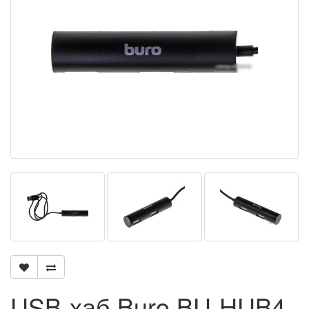
USB-хаб Buro BU-HUB4-