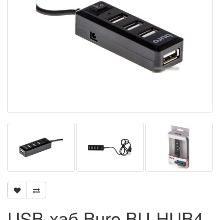
USB-хаб Buro BU-HUB4-