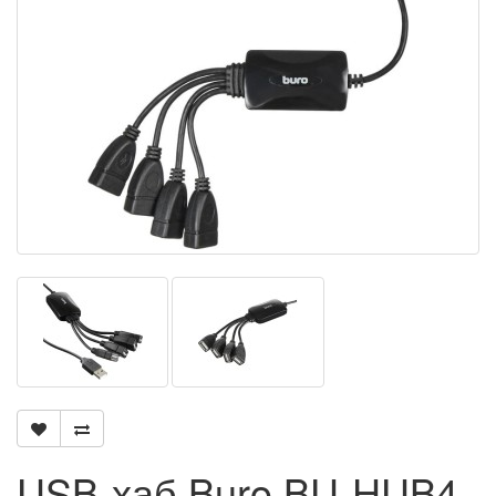
USB-хаб Buro BU-HUB4-