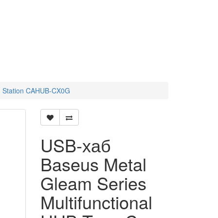
ng Station CAHUB-CX0G
USB-хаб
Baseus Metal
Gleam Series
Multifunctional