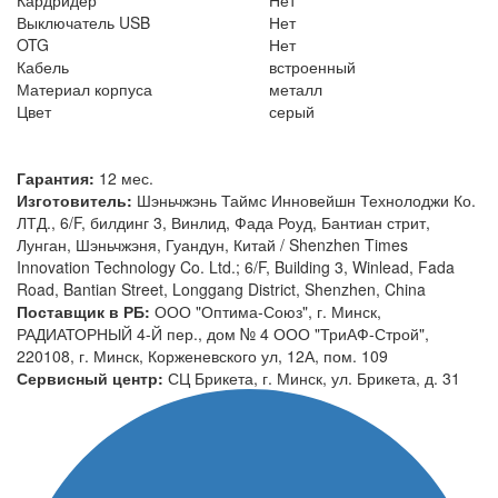
Выключатель USB
Нет
OTG
Нет
Кабель
встроенный
Материал корпуса
металл
Цвет
серый
Гарантия:
12 мес.
Изготовитель:
Шэньчжэнь Таймс Инновейшн Технолоджи Ко.
ЛТД., 6/F, билдинг 3, Винлид, Фада Роуд, Бантиан стрит,
Лунган, Шэньчжэня, Гуандун, Китай / Shenzhen Times
Innovation Technology Co. Ltd.; 6/F, Building 3, Winlead, Fada
Road, Bantian Street, Longgang District, Shenzhen, China
Поставщик в РБ:
ООО "Оптима-Союз", г. Минск,
РАДИАТОРНЫЙ 4-Й пер., дом № 4 ООО "ТриАФ-Строй",
220108, г. Минск, Корженевского ул, 12А, пом. 109
Сервисный центр:
СЦ Брикета, г. Минск, ул. Брикета, д. 31