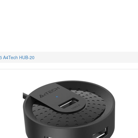
б A4Tech HUB-20