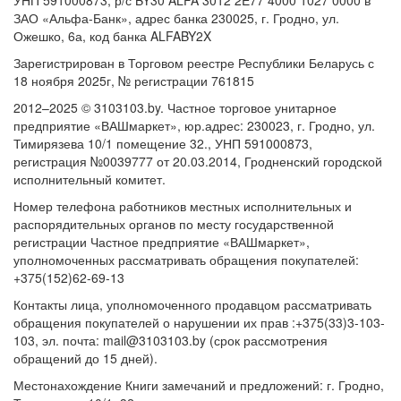
УНП 591000873, р/с BY30 ALFA 3012 2E77 4000 1027 0000 в
ЗАО «Альфа-Банк», адрес банка 230025, г. Гродно, ул.
Ожешко, 6а, код банка ALFABY2X
Зарегистрирован в Торговом реестре Республики Беларусь с
18 ноября 2025г, № регистрации 761815
2012–2025 © 3103103.by. Частное торговое унитарное
предприятие «ВАШмаркет», юр.адрес: 230023, г. Гродно, ул.
Тимирязева 10/1 помещение 32., УНП 591000873,
регистрация №0039777 от 20.03.2014, Гродненский городской
исполнительный комитет.
Номер телефона работников местных исполнительных и
распорядительных органов по месту государственной
регистрации Частное предприятие «ВАШмаркет»,
уполномоченных рассматривать обращения покупателей:
+375(152)62-69-13
Контакты лица, уполномоченного продавцом рассматривать
обращения покупателей о нарушении их прав :+375(33)3-103-
103, эл. почта: mail@3103103.by (срок рассмотрения
обращений до 15 дней).
Местонахождение Книги замечаний и предложений: г. Гродно,