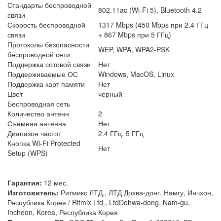
Стандарты беспроводной
802.11ac (Wi-Fi 5), Bluetooth 4.2
связи
Скорость беспроводной
1317 Mbps (450 Mbps при 2.4 ГГц
связи
+ 867 Mbps при 5 ГГц)
Протоколы безопасности
WEP, WPA, WPA2-PSK
беспроводной сети
Поддержка сотовой связи
Нет
Поддерживаемые ОС
Windows, MacOS, Linux
Поддержка карт памяти
Нет
Цвет
черный
Беспроводная сеть
Количество антенн
2
Съёмная антенна
Нет
Диапазон частот
2.4 ГГц, 5 ГГц
Кнопка Wi-Fi Protected
Нет
Setup (WPS)
Гарантия:
12 мес.
Изготовитель:
Ритмикс ЛТД., ЛТД Дохва-донг, Намгу, Инчхон,
Республика Корея / Ritmix Ltd., LtdDohwa-dong, Nam-gu,
Incheon, Korea, Республика Корея