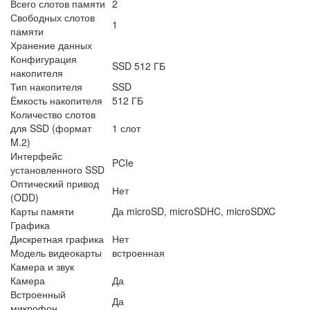
Всего слотов памяти
2
Свободных слотов
1
памяти
Хранение данных
Конфигурация
SSD 512 ГБ
накопителя
Тип накопителя
SSD
Ёмкость накопителя
512 ГБ
Количество слотов
для SSD (формат
1 слот
M.2)
Интерфейс
PCIe
установленного SSD
Оптический привод
Нет
(ODD)
Карты памяти
Да microSD, microSDHC, microSDXC
Графика
Дискретная графика
Нет
Модель видеокарты
встроенная
Камера и звук
Камера
Да
Встроенный
Да
микрофон