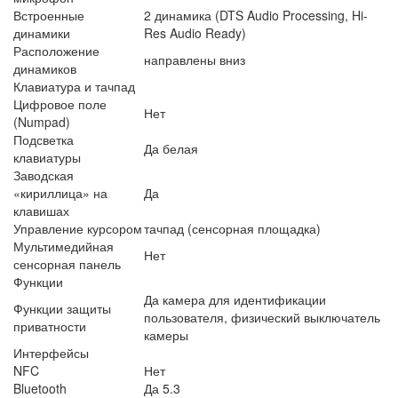
Встроенные
2 динамика (DTS Audio Processing, Hi-
динамики
Res Audio Ready)
Расположение
направлены вниз
динамиков
Клавиатура и тачпад
Цифровое поле
Нет
(Numpad)
Подсветка
Да белая
клавиатуры
Заводская
«кириллица» на
Да
клавишах
Управление курсором
тачпад (сенсорная площадка)
Мультимедийная
Нет
сенсорная панель
Функции
Да камера для идентификации
Функции защиты
пользователя, физический выключатель
приватности
камеры
Интерфейсы
NFC
Нет
Bluetooth
Да 5.3