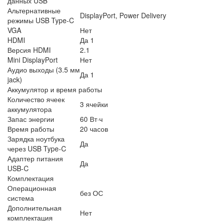
данных USB
Альтернативные
DisplayPort, Power Delivery
режимы USB Type-C
VGA
Нет
HDMI
Да 1
Версия HDMI
2.1
Mini DisplayPort
Нет
Аудио выходы (3.5 мм
Да 1
jack)
Аккумулятор и время работы
Количество ячеек
3 ячейки
аккумулятора
Запас энергии
60 Вт·ч
Время работы
20 часов
Зарядка ноутбука
Да
через USB Type-C
Адаптер питания
Да
USB-C
Комплектация
Операционная
без ОС
система
Дополнительная
Нет
комплектация