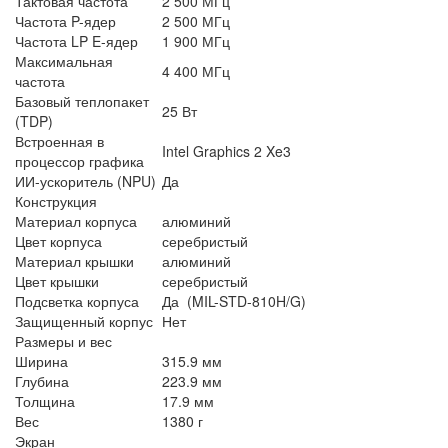
Тактовая частота
2 500 МГц
Частота P-ядер
2 500 МГц
Частота LP E-ядер
1 900 МГц
Максимальная
4 400 МГц
частота
Базовый теплопакет
25 Вт
(TDP)
Встроенная в
Intel Graphics 2 Xe3
процессор графика
ИИ-ускоритель (NPU)
Да
Конструкция
Материал корпуса
алюминий
Цвет корпуса
серебристый
Материал крышки
алюминий
Цвет крышки
серебристый
Подсветка корпуса
Да (MIL-STD-810H/G)
Защищенный корпус
Нет
Размеры и вес
Ширина
315.9 мм
Глубина
223.9 мм
Толщина
17.9 мм
Вес
1380 г
Экран