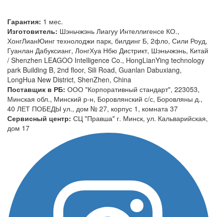
Гарантия:
1 мес.
Изготовитель:
Шэньчжэнь Лиагуу Интеллигенсе КО.,
ХонгЛианЮинг технолоджи парк, билдинг Б, 2фло, Сили Роуд,
Гуанлан Дабуксианг, ЛонгХуа Нбю Дистрикт, Шэньчжэнь, Китай
/ Shenzhen LEAGOO Intelligence Co., HongLianYing technology
park Building B, 2nd floor, Sili Road, Guanlan Dabuxiang,
LongHua New District, ShenZhen, China
Поставщик в РБ:
ООО "Корпоративный стандарт", 223053,
Минская обл., Минский р-н, Боровлянский с/с, Боровляны д.,
40 ЛЕТ ПОБЕДЫ ул., дом № 27, корпус 1, комната 37
Сервисный центр:
СЦ "Правша" г. Минск, ул. Кальварийская,
дом 17