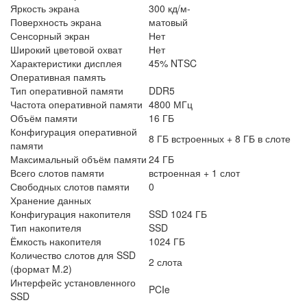
Яркость экрана
300 кд/м-
Поверхность экрана
матовый
Сенсорный экран
Нет
Широкий цветовой охват
Нет
Характеристики дисплея
45% NTSC
Оперативная память
Тип оперативной памяти
DDR5
Частота оперативной памяти
4800 МГц
Объём памяти
16 ГБ
Конфигурация оперативной
8 ГБ встроенных + 8 ГБ в слоте
памяти
Максимальный объём памяти
24 ГБ
Всего слотов памяти
встроенная + 1 слот
Свободных слотов памяти
0
Хранение данных
Конфигурация накопителя
SSD 1024 ГБ
Тип накопителя
SSD
Ёмкость накопителя
1024 ГБ
Количество слотов для SSD
2 слота
(формат M.2)
Интерфейс установленного
PCIe
SSD