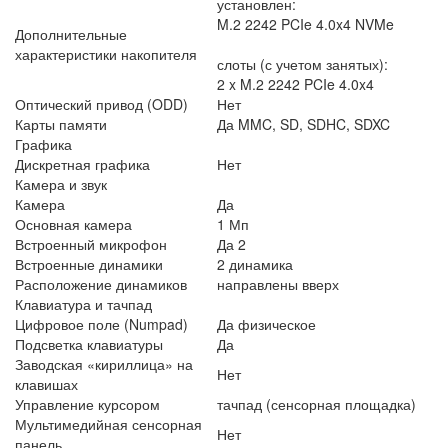
установлен:
M.2 2242 PCIe 4.0x4 NVMe
Дополнительные
характеристики накопителя
слоты (с учетом занятых):
2 x M.2 2242 PCIe 4.0x4
Оптический привод (ODD)
Нет
Карты памяти
Да MMC, SD, SDHC, SDXC
Графика
Дискретная графика
Нет
Камера и звук
Камера
Да
Основная камера
1 Мп
Встроенный микрофон
Да 2
Встроенные динамики
2 динамика
Расположение динамиков
направлены вверх
Клавиатура и тачпад
Цифровое поле (Numpad)
Да физическое
Подсветка клавиатуры
Да
Заводская «кириллица» на
Нет
клавишах
Управление курсором
тачпад (сенсорная площадка)
Мультимедийная сенсорная
Нет
панель