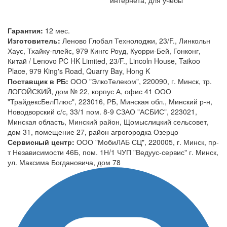
Гарантия:
12 мес.
Изготовитель:
Леново Глобал Технолоджи, 23/F., Линкольн
Хаус, Тхайку-плейс, 979 Кингс Роуд, Куорри-Бей, Гонконг,
Китай / Lenovo PC HK Limited, 23/F., Lincoln House, Taikoo
Place, 979 King's Road, Quarry Bay, Hong K
Поставщик в РБ:
ООО "ЭлкоТелеком", 220090, г. Минск, тр.
ЛОГОЙСКИЙ, дом № 22, корпус А, офис 41 ООО
"ТрайдексБелПлюс", 223016, РБ, Минская обл., Минский р-н,
Новодворский с/с, 33/1 пом. 8-9 СЗАО "АСБИС", 223021,
Минская область, Минский район, Щомыслицкий сельсовет,
дом 31, помещение 27, район агрогородка Озерцо
Сервисный центр:
ООО "МобиЛАБ СЦ", 220005, г. Минск, пр-
т Независимости 46Б, пом. 1Н/1 ЧУП "Ведуус-сервис" г. Минск,
ул. Максима Богдановича, дом 78