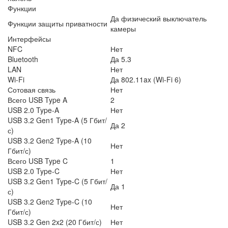
Функции
Да физический выключатель
Функции защиты приватности
камеры
Интерфейсы
NFC
Нет
Bluetooth
Да 5.3
LAN
Нет
Wi-Fi
Да 802.11ax (Wi-Fi 6)
Сотовая связь
Нет
Всего USB Type A
2
USB 2.0 Type-A
Нет
USB 3.2 Gen1 Type-A (5 Гбит/
Да 2
с)
USB 3.2 Gen2 Type-A (10
Нет
Гбит/с)
Всего USB Type C
1
USB 2.0 Type-C
Нет
USB 3.2 Gen1 Type-C (5 Гбит/
Да 1
с)
USB 3.2 Gen2 Type-C (10
Нет
Гбит/с)
USB 3.2 Gen 2x2 (20 Гбит/с)
Нет