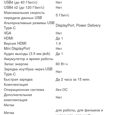
USB4 (до 40 Гбит/с)
Нет
USB4 v2 (до 120 Гбит/с)
Нет
Максимальная скорость
5 Гбит/с
передачи данных USB
Альтернативные режимы USB
DisplayPort, Power Delivery
Type-C
VGA
Нет
HDMI
Да 1
Версия HDMI
1.4
Mini DisplayPort
Нет
Аудио выходы (3.5 мм jack)
Да 1
Аккумулятор и время работы
Запас энергии
60 Вт·ч
Зарядка ноутбука через USB
Нет
Type-C
Быстрая зарядка
Да 2 часа за 15 мин.
Комплектация
Операционная система
без ОС
Дополнительная
Нет
комплектация
Метки
для работы, для фильмов и
Метки
интернета, для учебы