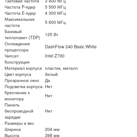
Тактовая частота
3 400 МГц
Частота P-ядер
5 500 МГц
Частота E-ядер
4 300 МГц
Максимальная
5 600 МГц
частота
Базовый
125 Вт
теплопакет (TDP)
Охлаждение
DashFlow 240 Basic White
процессора
Чипсет
Intel Z790
Конструкция
Материал корпуса
пластик, металл
Цвет корпуса
белый
Прозрачное окно
Да
Подсветка корпуса
Нет
Крепление к
Нет
монитору
Панель
беспроводной
Нет
зарядки
Размеры и вес
Ширина
204 мм
Высота
398 мм