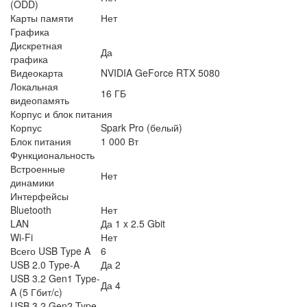
(ODD)
Карты памяти
Нет
Графика
Дискретная
Да
графика
Видеокарта
NVIDIA GeForce RTX 5080
Локальная
16 ГБ
видеопамять
Корпус и блок питания
Корпус
Spark Pro (белый)
Блок питания
1 000 Вт
Функциональность
Встроенные
Нет
динамики
Интерфейсы
Bluetooth
Нет
LAN
Да 1 x 2.5 Gbit
Wi-Fi
Нет
Всего USB Type A
6
USB 2.0 Type-A
Да 2
USB 3.2 Gen1 Type-
Да 4
A (5 Гбит/с)
USB 3.2 Gen2 Type-