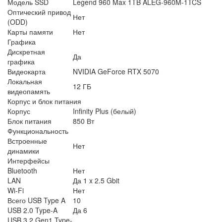
Модель SSD
Legend 960 Max 1TB ALEG-960M-1TCS
Оптический привод
Нет
(ODD)
Карты памяти
Нет
Графика
Дискретная
Да
графика
Видеокарта
NVIDIA GeForce RTX 5070
Локальная
12 ГБ
видеопамять
Корпус и блок питания
Корпус
Infinity Plus (белый)
Блок питания
850 Вт
Функциональность
Встроенные
Нет
динамики
Интерфейсы
Bluetooth
Нет
LAN
Да 1 x 2.5 Gbit
Wi-Fi
Нет
Всего USB Type A
10
USB 2.0 Type-A
Да 6
USB 3.2 Gen1 Type-