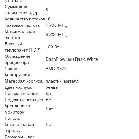
Суммарное
8
количество ядер
Количество потоков
16
Тактовая частота
4 700 МГц
Максимальная
5 200 МГц
частота
Базовый
120 Вт
теплопакет (TDP)
Охлаждение
DashFlow 360 Basic White
процессора
Чипсет
AMD X870
Конструкция
Материал корпуса
пластик, металл
Цвет корпуса
белый
Прозрачное окно
Да
Подсветка корпуса
Нет
Крепление к
Нет
монитору
Панель
беспроводной
Нет
зарядки
Размеры и вес