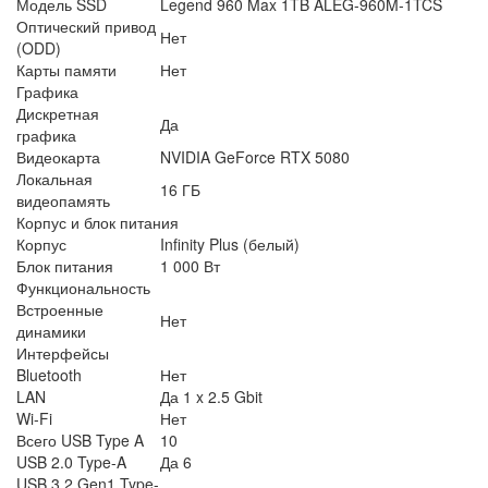
Модель SSD
Legend 960 Max 1TB ALEG-960M-1TCS
Оптический привод
Нет
(ODD)
Карты памяти
Нет
Графика
Дискретная
Да
графика
Видеокарта
NVIDIA GeForce RTX 5080
Локальная
16 ГБ
видеопамять
Корпус и блок питания
Корпус
Infinity Plus (белый)
Блок питания
1 000 Вт
Функциональность
Встроенные
Нет
динамики
Интерфейсы
Bluetooth
Нет
LAN
Да 1 x 2.5 Gbit
Wi-Fi
Нет
Всего USB Type A
10
USB 2.0 Type-A
Да 6
USB 3.2 Gen1 Type-