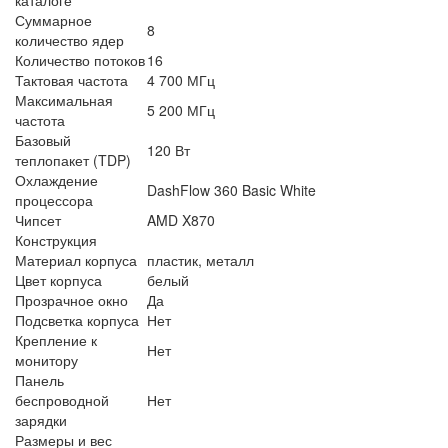
Суммарное
8
количество ядер
Количество потоков
16
Тактовая частота
4 700 МГц
Максимальная
5 200 МГц
частота
Базовый
120 Вт
теплопакет (TDP)
Охлаждение
DashFlow 360 Basic White
процессора
Чипсет
AMD X870
Конструкция
Материал корпуса
пластик, металл
Цвет корпуса
белый
Прозрачное окно
Да
Подсветка корпуса
Нет
Крепление к
Нет
монитору
Панель
беспроводной
Нет
зарядки
Размеры и вес