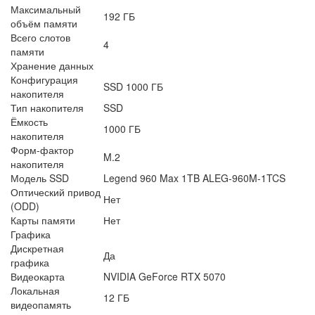
Максимальный
192 ГБ
объём памяти
Всего слотов
4
памяти
Хранение данных
Конфигурация
SSD 1000 ГБ
накопителя
Тип накопителя
SSD
Ёмкость
1000 ГБ
накопителя
Форм-фактор
M.2
накопителя
Модель SSD
Legend 960 Max 1TB ALEG-960M-1TCS
Оптический привод
Нет
(ODD)
Карты памяти
Нет
Графика
Дискретная
Да
графика
Видеокарта
NVIDIA GeForce RTX 5070
Локальная
12 ГБ
видеопамять