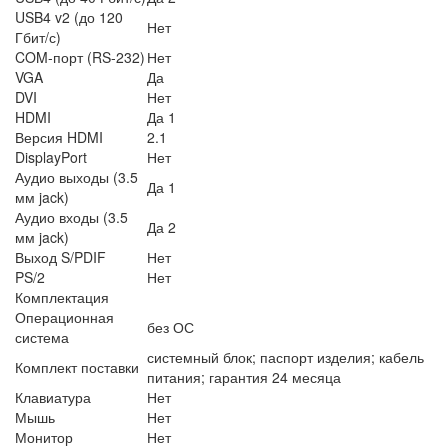
USB4 v2 (до 120
Нет
Гбит/с)
COM-порт (RS-232)
Нет
VGA
Да
DVI
Нет
HDMI
Да 1
Версия HDMI
2.1
DisplayPort
Нет
Аудио выходы (3.5
Да 1
мм jack)
Аудио входы (3.5
Да 2
мм jack)
Выход S/PDIF
Нет
PS/2
Нет
Комплектация
Операционная
без ОС
система
системный блок; паспорт изделия; кабель
Комплект поставки
питания; гарантия 24 месяца
Клавиатура
Нет
Мышь
Нет
Монитор
Нет