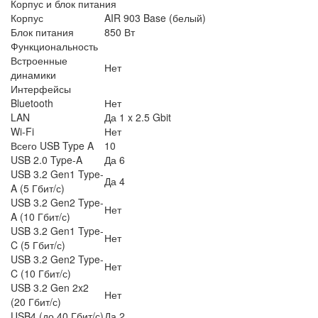
Корпус и блок питания
Корпус
AIR 903 Base (белый)
Блок питания
850 Вт
Функциональность
Встроенные
Нет
динамики
Интерфейсы
Bluetooth
Нет
LAN
Да 1 x 2.5 Gbit
Wi-Fi
Нет
Всего USB Type A
10
USB 2.0 Type-A
Да 6
USB 3.2 Gen1 Type-
Да 4
A (5 Гбит/с)
USB 3.2 Gen2 Type-
Нет
A (10 Гбит/с)
USB 3.2 Gen1 Type-
Нет
C (5 Гбит/с)
USB 3.2 Gen2 Type-
Нет
C (10 Гбит/с)
USB 3.2 Gen 2x2
Нет
(20 Гбит/с)
USB4 (до 40 Гбит/с)
Да 2