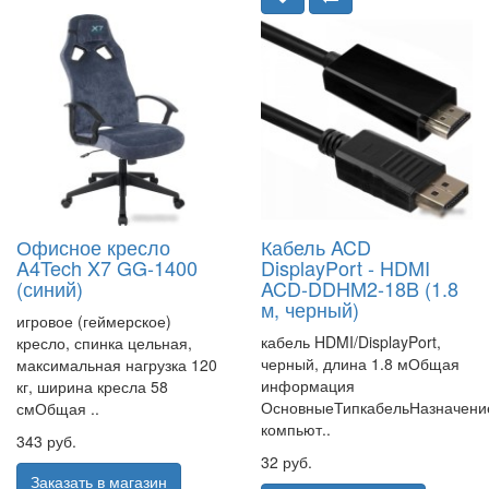
Офисное кресло
Кабель ACD
A4Tech X7 GG-1400
DisplayPort - HDMI
(синий)
ACD-DDHM2-18B (1.8
м, черный)
игровое (геймерское)
кабель HDMI/DisplayPort,
кресло, спинка цельная,
черный, длина 1.8 мОбщая
максимальная нагрузка 120
информация
кг, ширина кресла 58
ОсновныеТипкабельНазначени
смОбщая ..
компьют..
343 руб.
32 руб.
Заказать в магазин