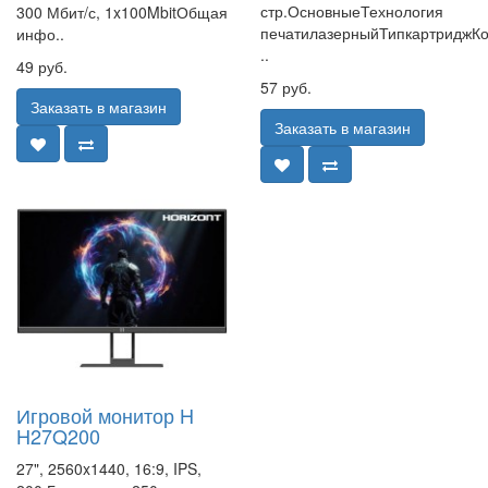
стр.ОсновныеТехнология
300 Мбит/с, 1x100MbitОбщая
печатилазерныйТипкартриджК
инфо..
..
49 руб.
57 руб.
Заказать в магазин
Заказать в магазин
Игровой монитор H
H27Q200
27", 2560x1440, 16:9, IPS,