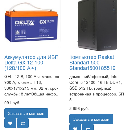
Аккумулятор для ИБП
Компьютер Raskat
Delta GX 12-100
Standart 500
(12В/100 А·ч)
Standart500185519
GEL, 12 В, 100 А·ч, макс. ток
домашний/офисный, Intel
900 А, клеммы T13,
Core i5 12400, 16 ГБ DDR4,
330x171x215 мм, 32 кг, срок
SSD 512 ГБ, графика:
службы: 8 летОбщая инфо..
встроенная в процессор, БП
5..
991 руб.
2 956 руб.
Заказать в магазин
Заказать в магазин