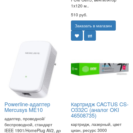
1x120 м..
510 руб.
Заказать в магазин
Powerline-адаптер
Картридж CACTUS CS-
Mercusys ME10
O332C (аналог OKI
46508735)
адаптер, проводной/
картридж, лазерный, цвет
беспроводной, стандарт
циан, ресурс 3000
IEEE 1901/HomePlug AV2, до