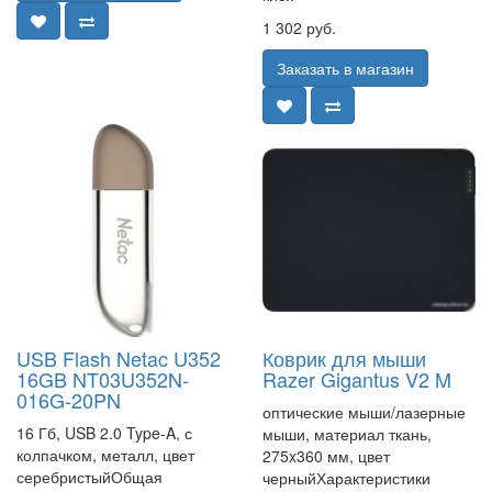
1 302 руб.
Заказать в магазин
USB Flash Netac U352
Коврик для мыши
16GB NT03U352N-
Razer Gigantus V2 M
016G-20PN
оптические мыши/лазерные
16 Гб, USB 2.0 Type-A, с
мыши, материал ткань,
колпачком, металл, цвет
275x360 мм, цвет
серебристыйОбщая
черныйХарактеристики