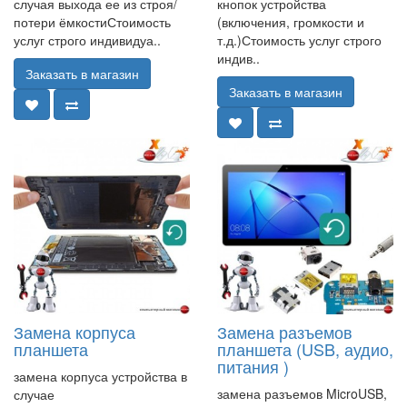
случая выхода ее из строя/
кнопок устройства
потери ёмкостиСтоимость
(включения, громкости и
услуг строго индивидуа..
т.д.)Стоимость услуг строго
индив..
Заказать в магазин
Заказать в магазин
Замена корпуса
Замена разъемов
планшета
планшета (USB, аудио,
питания )
замена корпуса устройства в
замена разъемов MicroUSB,
случае