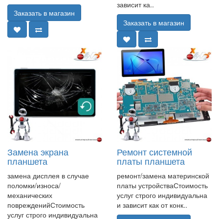
зависит ка..
Заказать в магазин
Заказать в магазин
Замена экрана
Ремонт системной
планшета
платы планшета
замена дисплея в случае
ремонт/замена материнской
поломки/износа/
платы устройстваСтоимость
механических
услуг строго индивидуальна
поврежденийСтоимость
и зависит как от конк..
услуг строго индивидуальна