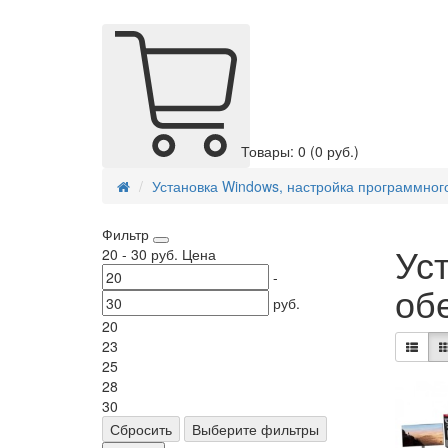
Товары: 0
(0 руб.)
Установка Windows, настройка программног
Фильтр
Ус
20
-
30
руб.
Цена
-
об
руб.
20
23
25
28
30
Сбросить
Выберите фильтры