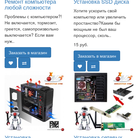
Ремонт компьютера
Установка SSD диска
любой сложности
Хотите ускорить свой
Проблемы с компьютером?!
компьютер или увеличить
Не включается, тормозит,
простанство?Каким бы
греется, самопроизвольно
мощным не был ваш
выключается? Если вам
процессор, сколь..
нуж..
15 руб.
Заказать в магазин
Заказать в магазин
Установка
Установка сетевых,