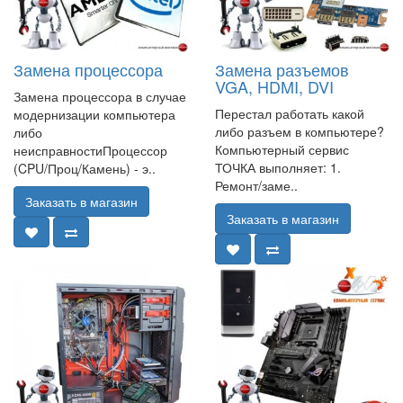
Замена процессора
Замена разъемов
VGA, HDMI, DVI
Замена процессора в случае
Перестал работать какой
модернизации компьютера
либо разъем в компьютере?
либо
Компьютерный сервис
неисправностиПроцессор
ТОЧКА выполняет: 1.
(CPU/Проц/Камень) - э..
Ремонт/заме..
Заказать в магазин
Заказать в магазин