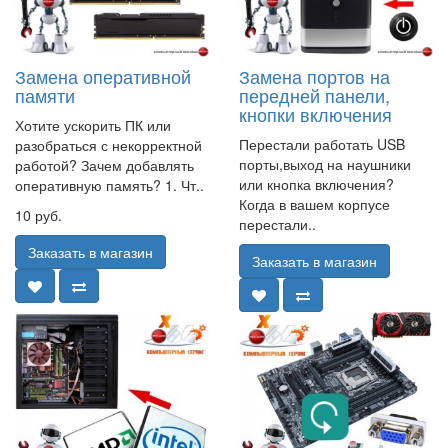
Замена оперативной
Замена портов на
памяти
передней панели,
кнопки включения
Хотите ускорить ПК или
Перестали работать USB
разобраться с некорректной
порты,выход на наушники
работой? Зачем добавлять
или кнопка включения?
оперативную память? 1. Чт..
Когда в вашем корпусе
10 руб.
перестали..
Заказать в магазин
Заказать в магазин