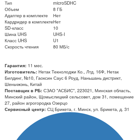
Тип
microSDHC
Объем
8 ГБ
Адаптер в комплекте
Нет
Кардридер в комплекте
Нет
SD-класс
10
Шина UHS
UHS-I
Класс UHS
U1
Скорость чтения
80 МБ/с
Гарантия:
11 мес.
Изготовитель:
Нетак Текнолоджи Ко., Лтд. 16Ф, Нетак
Билдинг, №10, Гаоксин Саус 6 Роуд, Наньшань дистрикт,
Шеньчжэнь, Китай
Поставщик в РБ:
СЗАО "АСБИС", 223021, Минская область,
Минский район, Щомыслицкий сельсовет, дом 31, помещение
27, район агрогородка Озерцо
Сервисный центр:
СЦ Брикета, г. Минск, ул. Брикета, д. 31