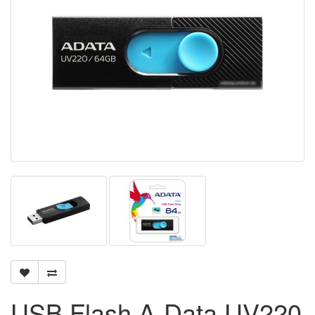
USB Flash A-Data UV220