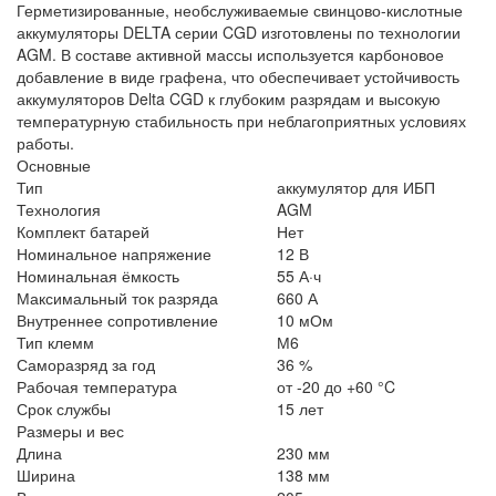
Герметизированные, необслуживаемые свинцово-кислотные
аккумуляторы DELTA серии CGD изготовлены по технологии
AGM. В составе активной массы используется карбоновое
добавление в виде графена, что обеспечивает устойчивость
аккумуляторов Delta CGD к глубоким разрядам и высокую
температурную стабильность при неблагоприятных условиях
работы.
Основные
Тип
аккумулятор для ИБП
Технология
AGM
Комплект батарей
Нет
Номинальное напряжение
12 В
Номинальная ёмкость
55 А·ч
Максимальный ток разряда
660 А
Внутреннее сопротивление
10 мОм
Тип клемм
М6
Саморазряд за год
36 %
Рабочая температура
от -20 до +60 °C
Срок службы
15 лет
Размеры и вес
Длина
230 мм
Ширина
138 мм