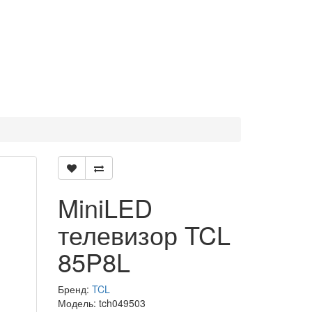
MiniLED
телевизор TCL
85P8L
Бренд:
TCL
Модель: tch049503