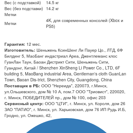
Вес (с подставкой)
14.5 кг
Вес (без подставки)
14.2 кг
Метки
4K, для современных консолей (Xbox и
Метки
PS5)
Гарантия:
12 мес.
Изготовитель:
Шеньжень КсинШенг Ли Пауер Цо., ЛТД, 6Ф
Билдинг 5, МаоБанг индастриал Ареа, Джентлеманс клос
ГуанЛан Таун, Баоан Дистрикт Сити, Шеньжень Сити,
Гуандонг, Китай / Shenzhen XinSheng Li Power Co., LTD, 6F
building 5, MaoBang industrial Area, Gentleman's cloth GuanLan
Town, Baoan Dis-trict, Shenzhen City, Guangdong, China
Поставщик в РБ:
ООО "Нереида", 220073, г.Минск,
ул.Ольшевского, дом № 10 А, пом.7 ООО "Триовист", 220020,
г. Минск, ПОБЕДИТЕЛЕЙ пр., дом № 100, офис 203
Сервисный центр:
ООО "ЦТИ", г. Минск, ул. Короля, дом 26
ЗАО "ПАТИО", г. Минск, ул. Харьковская, дом 76 ИП Рудь И.Б,
Гродно, ул. Ожешко, 42,