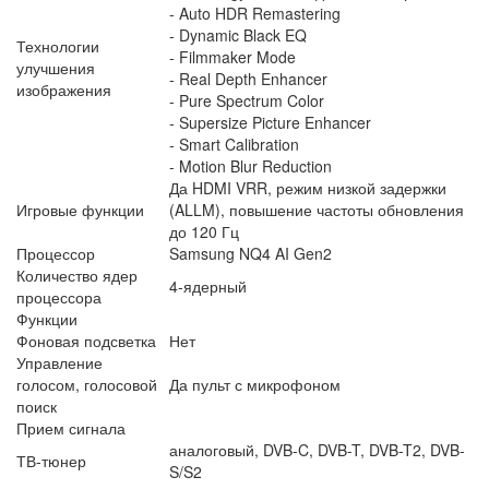
- Auto HDR Remastering
- Dynamic Black EQ
Технологии
- Filmmaker Mode
улучшения
- Real Depth Enhancer
изображения
- Pure Spectrum Color
- Supersize Picture Enhancer
- Smart Calibration
- Motion Blur Reduction
Да HDMI VRR, режим низкой задержки
Игровые функции
(ALLM), повышение частоты обновления
до 120 Гц
Процессор
Samsung NQ4 AI Gen2
Количество ядер
4-ядерный
процессора
Функции
Фоновая подсветка
Нет
Управление
голосом, голосовой
Да пульт с микрофоном
поиск
Прием сигнала
аналоговый, DVB-C, DVB-T, DVB-T2, DVB-
ТВ-тюнер
S/S2