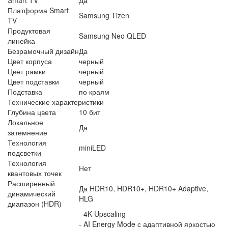
Платформа Smart
Samsung Tizen
TV
Продуктовая
Samsung Neo QLED
линейка
Безрамочный дизайн
Да
Цвет корпуса
черный
Цвет рамки
черный
Цвет подставки
черный
Подставка
по краям
Технические характеристики
Глубина цвета
10 бит
Локальное
Да
затемнение
Технология
miniLED
подсветки
Технология
Нет
квантовых точек
Расширенный
Да HDR10, HDR10+, HDR10+ Adaptive,
динамический
HLG
диапазон (HDR)
- 4K Upscaling
- AI Energy Mode с адаптивной яркостью