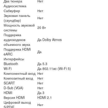
Два тюнера
Нет
Аудиосистема
Сабвуфер
Нет
Звуковая панель
Нет
(саундбар)
Мощность звуковой
20 Вт
системы
Поддержка
аудиокодеков
Да Dolby Atmos
объемного звука
Поддержка HDMI
Да
eARC
Интерфейсы
Bluetooth
Да 5.3
Wi-Fi
Да 802.11ac (Wi-Fi 5)
Компонентный вход
Нет
Композитный вход
Нет
SCART
Нет
D-Sub (VGA)
Нет
HDMI
Да 3
Версия HDMI
HDMI 2.1
Цифровой выход
Нет
S/PDIF