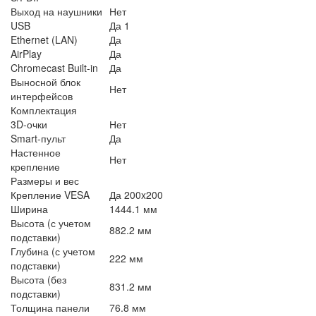
Выход на наушники
Нет
USB
Да 1
Ethernet (LAN)
Да
AirPlay
Да
Chromecast Built-in
Да
Выносной блок
Нет
интерфейсов
Комплектация
3D-очки
Нет
Smart-пульт
Да
Настенное
Нет
крепление
Размеры и вес
Крепление VESA
Да 200x200
Ширина
1444.1 мм
Высота (с учетом
882.2 мм
подставки)
Глубина (с учетом
222 мм
подставки)
Высота (без
831.2 мм
подставки)
Толщина панели
76.8 мм