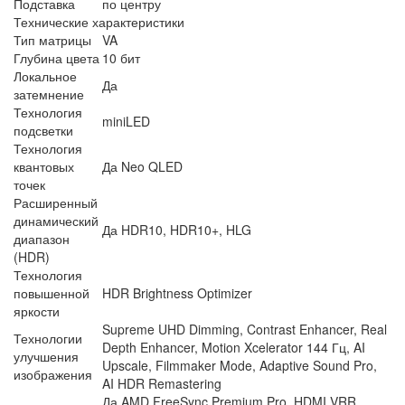
Подставка
по центру
Технические характеристики
Тип матрицы
VA
Глубина цвета
10 бит
Локальное
Да
затемнение
Технология
miniLED
подсветки
Технология
квантовых
Да Neo QLED
точек
Расширенный
динамический
Да HDR10, HDR10+, HLG
диапазон
(HDR)
Технология
повышенной
HDR Brightness Optimizer
яркости
Supreme UHD Dimming, Contrast Enhancer, Real
Технологии
Depth Enhancer, Motion Xcelerator 144 Гц, AI
улучшения
Upscale, Filmmaker Mode, Adaptive Sound Pro,
изображения
AI HDR Remastering
Да AMD FreeSync Premium Pro, HDMI VRR,