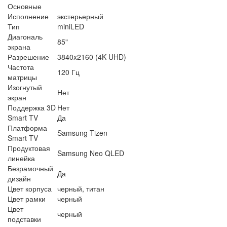
Основные
Исполнение
экстерьерный
Тип
miniLED
Диагональ
85"
экрана
Разрешение
3840x2160 (4K UHD)
Частота
120 Гц
матрицы
Изогнутый
Нет
экран
Поддержка 3D
Нет
Smart TV
Да
Платформа
Samsung Tizen
Smart TV
Продуктовая
Samsung Neo QLED
линейка
Безрамочный
Да
дизайн
Цвет корпуса
черный, титан
Цвет рамки
черный
Цвет
черный
подставки