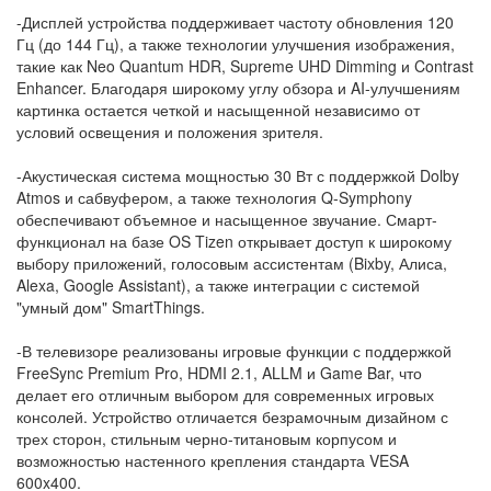
-Дисплей устройства поддерживает частоту обновления 120
Гц (до 144 Гц), а также технологии улучшения изображения,
такие как Neo Quantum HDR, Supreme UHD Dimming и Contrast
Enhancer. Благодаря широкому углу обзора и AI-улучшениям
картинка остается четкой и насыщенной независимо от
условий освещения и положения зрителя.
-Акустическая система мощностью 30 Вт с поддержкой Dolby
Atmos и сабвуфером, а также технология Q-Symphony
обеспечивают объемное и насыщенное звучание. Смарт-
функционал на базе OS Tizen открывает доступ к широкому
выбору приложений, голосовым ассистентам (Bixby, Алиса,
Alexa, Google Assistant), а также интеграции с системой
"умный дом" SmartThings.
-В телевизоре реализованы игровые функции с поддержкой
FreeSync Premium Pro, HDMI 2.1, ALLM и Game Bar, что
делает его отличным выбором для современных игровых
консолей. Устройство отличается безрамочным дизайном с
трех сторон, стильным черно-титановым корпусом и
возможностью настенного крепления стандарта VESA
600x400.