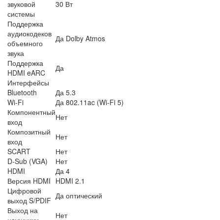
звуковой
30 Вт
системы
Поддержка
аудиокодеков
Да Dolby Atmos
объемного
звука
Поддержка
Да
HDMI eARC
Интерфейсы
Bluetooth
Да 5.3
Wi-Fi
Да 802.11ac (Wi-Fi 5)
Компонентный
Нет
вход
Композитный
Нет
вход
SCART
Нет
D-Sub (VGA)
Нет
HDMI
Да 4
Версия HDMI
HDMI 2.1
Цифровой
Да оптический
выход S/PDIF
Выход на
Нет
наушники