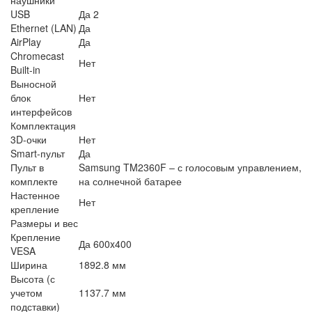
USB
Да 2
Ethernet (LAN)
Да
AirPlay
Да
Chromecast
Нет
Built-in
Выносной
блок
Нет
интерфейсов
Комплектация
3D-очки
Нет
Smart-пульт
Да
Пульт в
Samsung TM2360F – с голосовым управлением,
комплекте
на солнечной батарее
Настенное
Нет
крепление
Размеры и вес
Крепление
Да 600x400
VESA
Ширина
1892.8 мм
Высота (с
учетом
1137.7 мм
подставки)