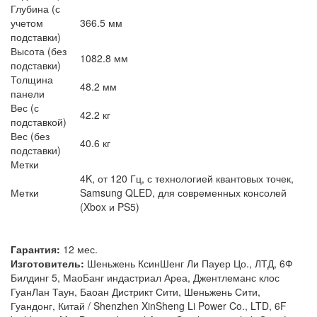
Глубина (с
учетом
366.5 мм
подставки)
Высота (без
1082.8 мм
подставки)
Толщина
48.2 мм
панели
Вес (с
42.2 кг
подставкой)
Вес (без
40.6 кг
подставки)
Метки
4K, от 120 Гц, с технологией квантовых точек,
Метки
Samsung QLED, для современных консолей
(Xbox и PS5)
Гарантия:
12 мес.
Изготовитель:
Шеньжень КсинШенг Ли Пауер Цо., ЛТД, 6Ф
Билдинг 5, МаоБанг индастриал Ареа, Джентлеманс клос
ГуанЛан Таун, Баоан Дистрикт Сити, Шеньжень Сити,
Гуандонг, Китай / Shenzhen XinSheng Li Power Co., LTD, 6F