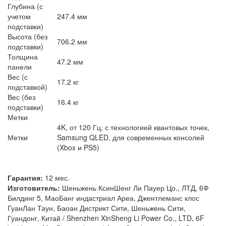
Глубина (с
учетом
247.4 мм
подставки)
Высота (без
706.2 мм
подставки)
Толщина
47.2 мм
панели
Вес (с
17.2 кг
подставкой)
Вес (без
16.4 кг
подставки)
Метки
4K, от 120 Гц, с технологией квантовых точек,
Метки
Samsung QLED, для современных консолей
(Xbox и PS5)
Гарантия:
12 мес.
Изготовитель:
Шеньжень КсинШенг Ли Пауер Цо., ЛТД, 6Ф
Билдинг 5, МаоБанг индастриал Ареа, Джентлеманс клос
ГуанЛан Таун, Баоан Дистрикт Сити, Шеньжень Сити,
Гуандонг, Китай / Shenzhen XinSheng Li Power Co., LTD, 6F