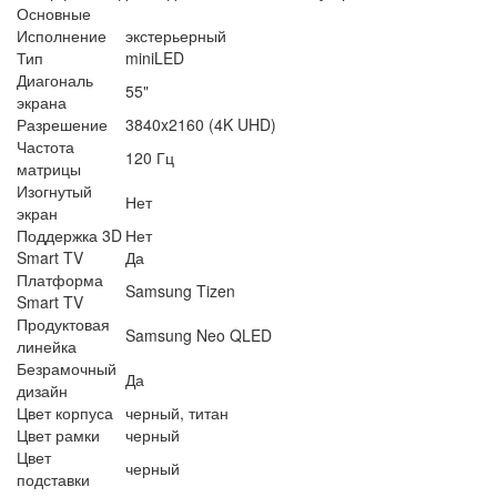
Основные
Исполнение
экстерьерный
Тип
miniLED
Диагональ
55"
экрана
Разрешение
3840x2160 (4K UHD)
Частота
120 Гц
матрицы
Изогнутый
Нет
экран
Поддержка 3D
Нет
Smart TV
Да
Платформа
Samsung Tizen
Smart TV
Продуктовая
Samsung Neo QLED
линейка
Безрамочный
Да
дизайн
Цвет корпуса
черный, титан
Цвет рамки
черный
Цвет
черный
подставки