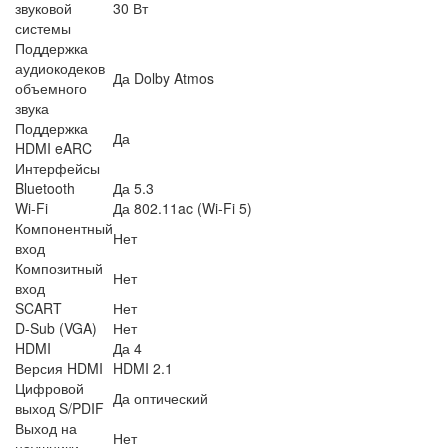
звуковой
30 Вт
системы
Поддержка
аудиокодеков
Да Dolby Atmos
объемного
звука
Поддержка
Да
HDMI eARC
Интерфейсы
Bluetooth
Да 5.3
Wi-Fi
Да 802.11ac (Wi-Fi 5)
Компонентный
Нет
вход
Композитный
Нет
вход
SCART
Нет
D-Sub (VGA)
Нет
HDMI
Да 4
Версия HDMI
HDMI 2.1
Цифровой
Да оптический
выход S/PDIF
Выход на
Нет
наушники