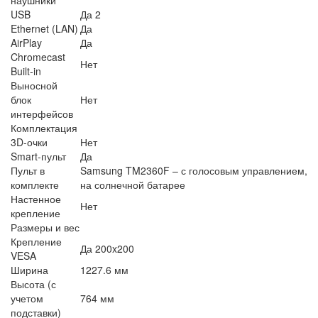
USB
Да 2
Ethernet (LAN)
Да
AirPlay
Да
Chromecast
Нет
Built-in
Выносной
блок
Нет
интерфейсов
Комплектация
3D-очки
Нет
Smart-пульт
Да
Пульт в
Samsung TM2360F – с голосовым управлением,
комплекте
на солнечной батарее
Настенное
Нет
крепление
Размеры и вес
Крепление
Да 200x200
VESA
Ширина
1227.6 мм
Высота (с
учетом
764 мм
подставки)