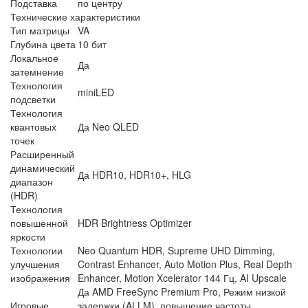
Подставка
по центру
Технические характеристики
Тип матрицы
VA
Глубина цвета
10 бит
Локальное
Да
затемнение
Технология
miniLED
подсветки
Технология
квантовых
Да Neo QLED
точек
Расширенный
динамический
Да HDR10, HDR10+, HLG
диапазон
(HDR)
Технология
повышенной
HDR Brightness Optimizer
яркости
Технологии
Neo Quantum HDR, Supreme UHD Dimming,
улучшения
Contrast Enhancer, Auto Motion Plus, Real Depth
изображения
Enhancer, Motion Xcelerator 144 Гц, AI Upscale
Да AMD FreeSync Premium Pro, Режим низкой
Игровые
задержки (ALLM), повышение частоты