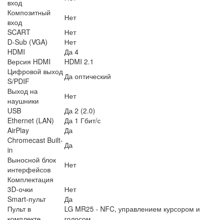
вход
Композитный
Нет
вход
SCART
Нет
D-Sub (VGA)
Нет
HDMI
Да 4
Версия HDMI
HDMI 2.1
Цифровой выход
Да оптический
S/PDIF
Выход на
Нет
наушники
USB
Да 2 (2.0)
Ethernet (LAN)
Да 1 Гбит/с
AirPlay
Да
Chromecast Built-
Да
in
Выносной блок
Нет
интерфейсов
Комплектация
3D-очки
Нет
Smart-пульт
Да
Пульт в
LG MR25 - NFC, управлением курсором и
комплекте
голосом