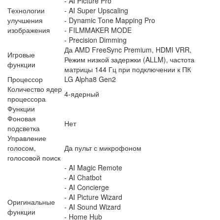
- AI Picture Pro
Технологии
- AI Super Upscaling
улучшения
- Dynamic Tone Mapping Pro
изображения
- FILMMAKER MODE
- Precision Dimming
Да AMD FreeSync Premium, HDMI VRR,
Игровые
Режим низкой задержки (ALLM), частота
функции
матрицы 144 Гц при подключении к ПК
Процессор
LG Alpha8 Gen2
Количество ядер
4-ядерный
процессора
Функции
Фоновая
Нет
подсветка
Управление
голосом,
Да пульт с микрофоном
голосовой поиск
- AI Magic Remote
- AI Chatbot
- AI Concierge
- AI Picture Wizard
Оригинальные
- AI Sound Wizard
функции
- Home Hub