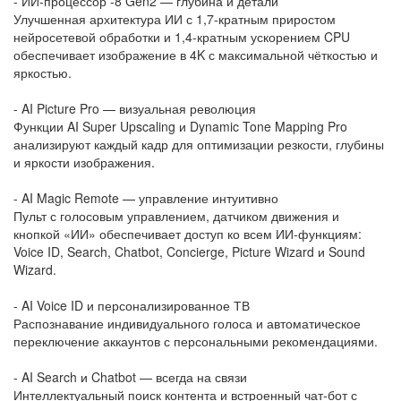
- ИИ-процессор -8 Gen2 — глубина и детали
Улучшенная архитектура ИИ с 1,7-кратным приростом
нейросетевой обработки и 1,4-кратным ускорением CPU
обеспечивает изображение в 4K с максимальной чёткостью и
яркостью.
- AI Picture Pro — визуальная революция
Функции AI Super Upscaling и Dynamic Tone Mapping Pro
анализируют каждый кадр для оптимизации резкости, глубины
и яркости изображения.
- AI Magic Remote — управление интуитивно
Пульт с голосовым управлением, датчиком движения и
кнопкой «ИИ» обеспечивает доступ ко всем ИИ-функциям:
Voice ID, Search, Chatbot, Concierge, Picture Wizard и Sound
Wizard.
- AI Voice ID и персонализированное ТВ
Распознавание индивидуального голоса и автоматическое
переключение аккаунтов с персональными рекомендациями.
- AI Search и Chatbot — всегда на связи
Интеллектуальный поиск контента и встроенный чат-бот с