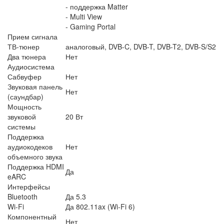
- поддержка Matter
- Multi View
- Gaming Portal
Прием сигнала
ТВ-тюнер
аналоговый, DVB-C, DVB-T, DVB-T2, DVB-S/S2
Два тюнера
Нет
Аудиосистема
Сабвуфер
Нет
Звуковая панель
Нет
(саундбар)
Мощность
звуковой
20 Вт
системы
Поддержка
аудиокодеков
Нет
объемного звука
Поддержка HDMI
Да
eARC
Интерфейсы
Bluetooth
Да 5.3
Wi-Fi
Да 802.11ax (Wi-Fi 6)
Компонентный
Нет