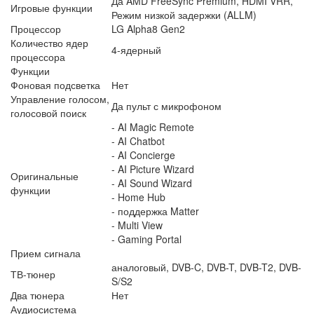
Да AMD FreeSync Premium, HDMI VRR,
Игровые функции
Режим низкой задержки (ALLM)
Процессор
LG Alpha8 Gen2
Количество ядер
4-ядерный
процессора
Функции
Фоновая подсветка
Нет
Управление голосом,
Да пульт с микрофоном
голосовой поиск
- AI Magic Remote
- AI Chatbot
- AI Concierge
- AI Picture Wizard
Оригинальные
- AI Sound Wizard
функции
- Home Hub
- поддержка Matter
- Multi View
- Gaming Portal
Прием сигнала
аналоговый, DVB-C, DVB-T, DVB-T2, DVB-
ТВ-тюнер
S/S2
Два тюнера
Нет
Аудиосистема