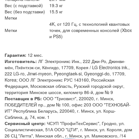
Вес (с подставкой)
19.3 кг
Вес (без подставки)
15.5 кг
Метки
4K, от 120 Гц, с технологией квантовых
Метки
точек, для современных консолей (Xbox
и PS5)
Гарантия:
12 мес.
Изготовитель:
ЛГ Электроникс Инк., 222 Джи-Ро, Джинви-
мён, Пхёнтхэк-си, Кёнгидо, 17709, Корея / LG Electronics ink.,
222 LG-ro, Jinwi-myeon, Pyeongtaek-si, Gyeonggi-do, 17709,
Korea; ООО ЛГ Электроникс РУС 143160, Российская
Федерация, Московская область, Рузский городской округ,
территория Минское шоссе, километр 86-й, дом № 9
Поставщик в РБ:
ООО "Триовист", 220020, г. Минск,
ПОБЕДИТЕЛЕЙ пр., дом № 100, офис 203 ООО "ТЕХНОБАЙ-
ИТ" Республика Беларусь, 220040, г. Минск, ул. Корш-
Саблина, д. 74, ком. 1
Сервисный центр:
ЧСУП "ПрофиТехСервис", Гродно, ул.
Социалистическая, 51А ООО "ЦТИ", г. Минск, ул. Короля, дом
26 СЦ "Летта", Минская обл., г. Минск, ул. Маяковского, /14