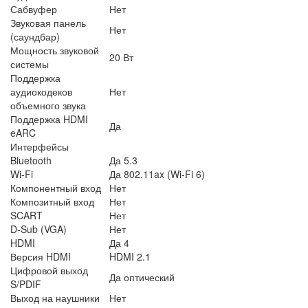
Сабвуфер
Нет
Звуковая панель
Нет
(саундбар)
Мощность звуковой
20 Вт
системы
Поддержка
аудиокодеков
Нет
объемного звука
Поддержка HDMI
Да
eARC
Интерфейсы
Bluetooth
Да 5.3
Wi-Fi
Да 802.11ax (Wi-Fi 6)
Компонентный вход
Нет
Композитный вход
Нет
SCART
Нет
D-Sub (VGA)
Нет
HDMI
Да 4
Версия HDMI
HDMI 2.1
Цифровой выход
Да оптический
S/PDIF
Выход на наушники
Нет