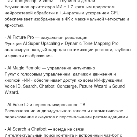
- ИИ-процессор -8 Gen2 — глубина и детали
Улучшенная архитектура ИИ с 1,7-кратным приростом
нейросетевой обработки и 1,4-кратным ускорением CPU
обеспечивает изображение в 4K с максимальной чёткостью и
яркостью.
- AI Picture Pro — визуальная революция
Функции AI Super Upscaling и Dynamic Tone Mapping Pro
анализируют каждый кадр для оптимизации резкости, глубины
и яркости изображения.
- AI Magic Remote — управление интуитивно
Пульт с голосовым управлением, датчиком движения и
кнопкой «ИИ» обеспечивает доступ ко всем ИИ-функциям:
Voice ID, Search, Chatbot, Concierge, Picture Wizard и Sound
Wizard.
- AI Voice ID и персонализированное ТВ
Распознавание индивидуального голоса и автоматическое
переключение аккаунтов с персональными рекомендациями.
- AI Search и Chatbot — всегда на связи
Интеллектуальный поиск контента и встроенный чат-бот с