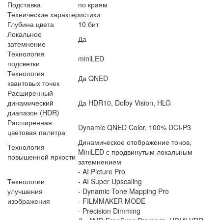
Подставка
по краям
Технические характеристики
Глубина цвета
10 бит
Локальное
Да
затемнение
Технология
miniLED
подсветки
Технология
Да QNED
квантовых точек
Расширенный
динамический
Да HDR10, Dolby Vision, HLG
диапазон (HDR)
Расширенная
Dynamic QNED Color, 100% DCI-P3
цветовая палитра
Динамическое отображение тонов,
Технология
MiniLED с продвинутым локальным
повышенной яркости
затемнением
- AI Picture Pro
Технологии
- AI Super Upscaling
улучшения
- Dynamic Tone Mapping Pro
изображения
- FILMMAKER MODE
- Precision Dimming