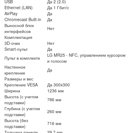
USB
Да 2 (2.0)
Ethernet (LAN)
Да 1 Гбит/с
AirPlay
Да
Chromecast Built-in
Да
Выносной блок
Нет
интерфейсов
Комплектация
3D-очки
Нет
Smart-пульт
Да
LG MR25 - NFC, управлением курсором
Пульт в комплекте
и голосом
Настенное
Да
крепление
Размеры и вес
Крепление VESA
Да 300x300
Ширина
1236 мм
Высота (с учетом
786 мм
подставки)
Глубина (с учетом
260 мм
подставки)
Высота (без
716 мм
подставки)
Толщина панели
29.7 мм