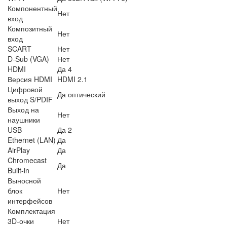
Компонентный
Нет
вход
Композитный
Нет
вход
SCART
Нет
D-Sub (VGA)
Нет
HDMI
Да 4
Версия HDMI
HDMI 2.1
Цифровой
Да оптический
выход S/PDIF
Выход на
Нет
наушники
USB
Да 2
Ethernet (LAN)
Да
AirPlay
Да
Chromecast
Да
Built-in
Выносной
блок
Нет
интерфейсов
Комплектация
3D-очки
Нет