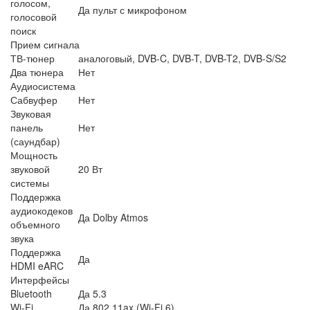
голосом,
Да пульт с микрофоном
голосовой
поиск
Прием сигнала
ТВ-тюнер
аналоговый, DVB-C, DVB-T, DVB-T2, DVB-S/S2
Два тюнера
Нет
Аудиосистема
Сабвуфер
Нет
Звуковая
панель
Нет
(саундбар)
Мощность
звуковой
20 Вт
системы
Поддержка
аудиокодеков
Да Dolby Atmos
объемного
звука
Поддержка
Да
HDMI eARC
Интерфейсы
Bluetooth
Да 5.3
Wi-Fi
Да 802.11ax (Wi-Fi 6)