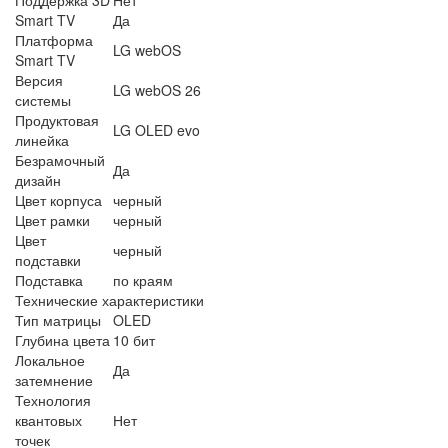
Smart TV
Да
Платформа
LG webOS
Smart TV
Версия
LG webOS 26
системы
Продуктовая
LG OLED evo
линейка
Безрамочный
Да
дизайн
Цвет корпуса
черный
Цвет рамки
черный
Цвет
черный
подставки
Подставка
по краям
Технические характеристики
Тип матрицы
OLED
Глубина цвета
10 бит
Локальное
Да
затемнение
Технология
квантовых
Нет
точек