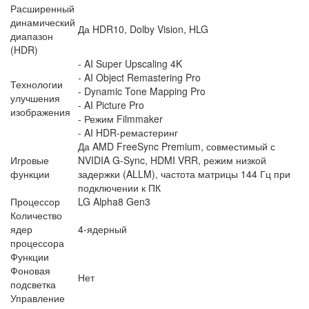
Расширенный
динамический
Да HDR10, Dolby Vision, HLG
диапазон
(HDR)
- AI Super Upscaling 4K
- AI Object Remastering Pro
Технологии
- Dynamic Tone Mapping Pro
улучшения
- AI Picture Pro
изображения
- Режим Filmmaker
- AI HDR-ремастеринг
Да AMD FreeSync Premium, совместимый с
Игровые
NVIDIA G-Sync, HDMI VRR, режим низкой
функции
задержки (ALLM), частота матрицы 144 Гц при
подключении к ПК
Процессор
LG Alpha8 Gen3
Количество
ядер
4-ядерный
процессора
Функции
Фоновая
Нет
подсветка
Управление