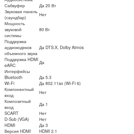
Сабвуфер
Да 20 Вт
Звуковая панель
Нет
(саундбар)
Мощность
звуковой
80 Вт
системы
Поддержка
аудиокодеков
Да DTS:X, Dolby Atmos
объемного звука
Поддержка HDMI
Да
eARC
Интерфейсы
Bluetooth
Да 5.3
Wi-Fi
Да 802.11ax (Wi-Fi 6)
Компонентный
Нет
вход
Композитный
Да 1
вход
SCART
Нет
D-Sub (VGA)
Нет
HDMI
Да 3
Версия HDMI
HDMI 2.1