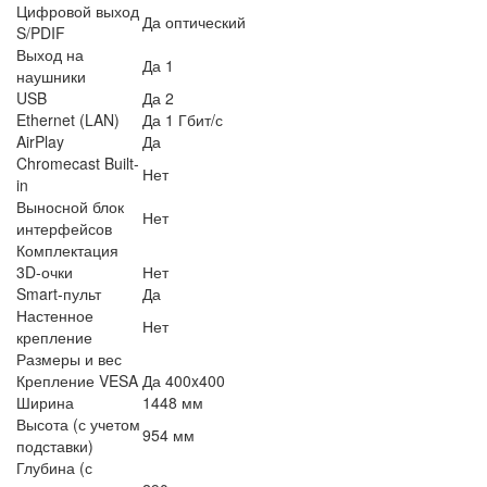
Цифровой выход
Да оптический
S/PDIF
Выход на
Да 1
наушники
USB
Да 2
Ethernet (LAN)
Да 1 Гбит/с
AirPlay
Да
Chromecast Built-
Нет
in
Выносной блок
Нет
интерфейсов
Комплектация
3D-очки
Нет
Smart-пульт
Да
Настенное
Нет
крепление
Размеры и вес
Крепление VESA
Да 400x400
Ширина
1448 мм
Высота (с учетом
954 мм
подставки)
Глубина (с