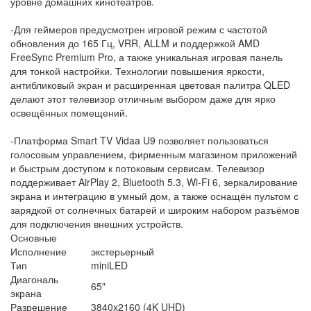
уровне домашних кинотеатров.
-Для геймеров предусмотрен игровой режим с частотой
обновления до 165 Гц, VRR, ALLM и поддержкой AMD
FreeSync Premium Pro, а также уникальная игровая панель
для тонкой настройки. Технологии повышения яркости,
антибликовый экран и расширенная цветовая палитра QLED
делают этот телевизор отличным выбором даже для ярко
освещённых помещений.
-Платформа Smart TV Vidaa U9 позволяет пользоваться
голосовым управлением, фирменным магазином приложений
и быстрым доступом к потоковым сервисам. Телевизор
поддерживает AirPlay 2, Bluetooth 5.3, Wi-Fi 6, зеркалирование
экрана и интеграцию в умный дом, а также оснащён пультом с
зарядкой от солнечных батарей и широким набором разъёмов
для подключения внешних устройств.
Основные
Исполнение
экстерьерный
Тип
miniLED
Диагональ
65"
экрана
Разрешение
3840x2160 (4K UHD)