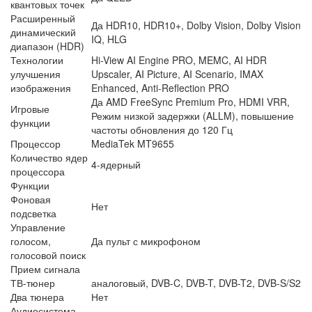
квантовых точек
Расширенный
Да HDR10, HDR10+, Dolby Vision, Dolby Vision
динамический
IQ, HLG
диапазон (HDR)
Технологии
Hi-View AI Engine PRO, MEMC, AI HDR
улучшения
Upscaler, AI Picture, AI Scenario, IMAX
изображения
Enhanced, Anti-Reflection PRO
Да AMD FreeSync Premium Pro, HDMI VRR,
Игровые
Режим низкой задержки (ALLM), повышение
функции
частоты обновления до 120 Гц
Процессор
MediaTek MT9655
Количество ядер
4-ядерный
процессора
Функции
Фоновая
Нет
подсветка
Управление
голосом,
Да пульт с микрофоном
голосовой поиск
Прием сигнала
ТВ-тюнер
аналоговый, DVB-C, DVB-T, DVB-T2, DVB-S/S2
Два тюнера
Нет
Аудиосистема