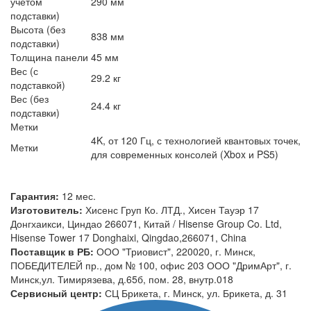
учетом
290 мм
подставки)
Высота (без
838 мм
подставки)
Толщина панели
45 мм
Вес (с
29.2 кг
подставкой)
Вес (без
24.4 кг
подставки)
Метки
4K, от 120 Гц, с технологией квантовых точек,
Метки
для современных консолей (Xbox и PS5)
Гарантия:
12 мес.
Изготовитель:
Хисенс Груп Ко. ЛТД., Хисен Тауэр 17
Донгхаикси, Циндао 266071, Китай / Hisense Group Co. Ltd,
Hisense Tower 17 Donghaixi, Qingdao,266071, China
Поставщик в РБ:
ООО "Триовист", 220020, г. Минск,
ПОБЕДИТЕЛЕЙ пр., дом № 100, офис 203 ООО "ДримАрт", г.
Минск,ул. Тимирязева, д.65б, пом. 28, внутр.018
Сервисный центр:
СЦ Брикета, г. Минск, ул. Брикета, д. 31