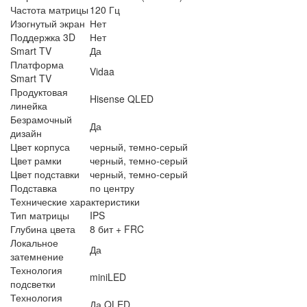
Частота матрицы
120 Гц
Изогнутый экран
Нет
Поддержка 3D
Нет
Smart TV
Да
Платформа
Vidaa
Smart TV
Продуктовая
Hisense QLED
линейка
Безрамочный
Да
дизайн
Цвет корпуса
черный, темно-серый
Цвет рамки
черный, темно-серый
Цвет подставки
черный, темно-серый
Подставка
по центру
Технические характеристики
Тип матрицы
IPS
Глубина цвета
8 бит + FRC
Локальное
Да
затемнение
Технология
miniLED
подсветки
Технология
Да QLED