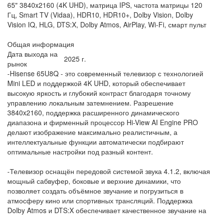
65" 3840x2160 (4K UHD), матрица IPS, частота матрицы 120
Гц, Smart TV (Vidaa), HDR10, HDR10+, Dolby Vision, Dolby
Vision IQ, HLG, DTS:X, Dolby Atmos, AirPlay, Wi-Fi, смарт пульт
Общая информация
Дата выхода на
2025 г.
рынок
-Hisense 65U8Q - это современный телевизор с технологией
Mini LED и поддержкой 4K UHD, который обеспечивает
высокую яркость и глубокий контраст благодаря точному
управлению локальным затемнением. Разрешение
3840x2160, поддержка расширенного динамического
диапазона и фирменный процессор Hi-View AI Engine PRO
делают изображение максимально реалистичным, а
интеллектуальные функции автоматически подбирают
оптимальные настройки под разный контент.
-Телевизор оснащён передовой системой звука 4.1.2, включая
мощный сабвуфер, боковые и верхние динамики, что
позволяет создать объёмное звучание и погрузиться в
атмосферу кино или спортивных трансляций. Поддержка
Dolby Atmos и DTS:X обеспечивает качественное звучание на