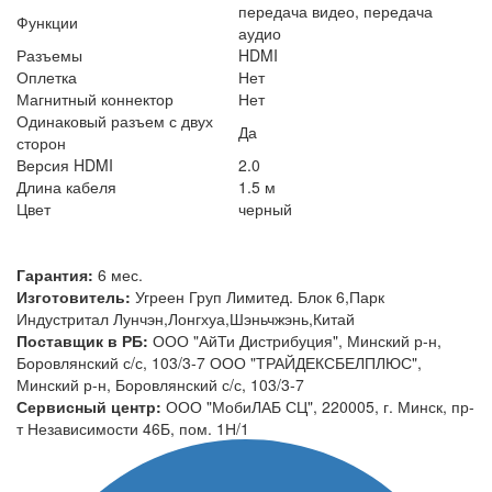
передача видео, передача
Функции
аудио
Разъемы
HDMI
Оплетка
Нет
Магнитный коннектор
Нет
Одинаковый разъем с двух
Да
сторон
Версия HDMI
2.0
Длина кабеля
1.5 м
Цвет
черный
Гарантия:
6 мес.
Изготовитель:
Угреен Груп Лимитед. Блок 6,Парк
Индустритал Лунчэн,Лонгхуа,Шэньчжэнь,Китай
Поставщик в РБ:
ООО "АйТи Дистрибуция", Минский р-н,
Боровлянский с/с, 103/3-7 ООО "ТРАЙДЕКСБЕЛПЛЮС",
Минский р-н, Боровлянский с/с, 103/3-7
Сервисный центр:
ООО "МобиЛАБ СЦ", 220005, г. Минск, пр-
т Независимости 46Б, пом. 1Н/1