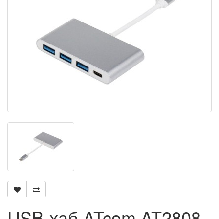
USB-хаб ATcom AT2808